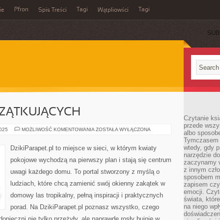
Pfron
Tagi
Tagi
ie
Spis Treści
Wątpliowści
SUB
ZĄTKUJĄCYCH
Czytanie ksi
przede wszy
OGRÓD
2025
MOŻLIWOŚĆ KOMENTOWANIA
ZOSTAŁA WYŁĄCZONA
albo sposob
DLA
Tymczasem p
POCZĄTKUJĄCYCH
wtedy, gdy p
DzikiParapet.pl to miejsce w sieci, w którym kwiaty
narzędzie do
pokojowe wychodzą na pierwszy plan i stają się centrum
zaczynamy w
z innym czł
uwagi każdego domu. To portal stworzony z myślą o
sposobem my
ludziach, które chcą zamienić swój okienny zakątek w
zapisem czyj
emocji. Czyt
domowy las tropikalny, pełną inspiracji i praktycznych
świata, któr
na niego wpł
porad. Na DzikiParapet.pl poznasz wszystko, czego
doświadczen
dopieczni nie tylko przeżyły, ale naprawdę rosły bujnie w