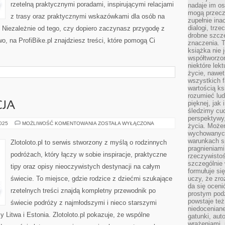
rzetelną praktycznymi poradami, inspirującymi relacjami
nadaje im os
mogą przeczy
z trasy oraz praktycznymi wskazówkami dla osób na
zupełnie ina
dialogi, trze
Niezależnie od tego, czy dopiero zaczynasz przygodę z
drobne szcze
wo, na ProfiBike.pl znajdziesz treści, które pomogą Ci
znaczenia. 
książka nie 
współtworzo
niektóre lek
życie, nawet 
wszystkich 
wartością ks
rozumieć lud
pięknej, jak 
CJA
śledzimy cud
perspektywy,
GRECJA
2025
MOŻLIWOŚĆ KOMENTOWANIA
ZOSTAŁA WYŁĄCZONA
życia. Może
I
wychowanych
SŁOWACJA
warunkach sp
Zlotoloto.pl to serwis stworzony z myślą o rodzinnych
pragnieniami
podróżach, który łączy w sobie inspiracje, praktyczne
rzeczywistoś
szczególnie 
tipy oraz opisy nieoczywistych destynacji na całym
formułuje si
świecie. To miejsce, gdzie rodzice z dziećmi szukające
uczy, że zr
da się oceni
rzetelnych treści znajdą kompletny przewodnik po
prostym podz
powstaje te
świecie podróży z najmłodszymi i nieco starszymi
niedoceniane
 Litwa i Estonia. Zlotoloto.pl pokazuje, że wspólne
gatunki, aut
wrażeniami, 