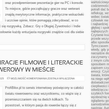
wartościowy
oraz przedpremierowe prezentacje gier na PC i konsole.
codzienności
To miejsce, gdzie początkujący gracze oraz weterani
potrafi dać 
refleksję, w
znajdą merytoryczne informacje, praktyczne wskazówki
wobec świat
i uczciwe opinie, które pomagają zdecydować, w co
człowiek nie
i najbardzie
 się rozgrywką. Zobacz: Gry o Długiej Żywotności i Indie
głębiej i spo
najlepszych 
osłownie każdy entuzjasta rozgrywki znajdzie coś dla siebie
Czytanie ksi
przede wszy
albo sposob
Tymczasem p
wtedy, gdy p
narzędzie do
zaczynamy w
z innym czł
RACJE FILMOWE I LITERACKIE
sposobem my
zapisem czyj
WEROWY W MIEŚCIE
emocji. Czyt
świata, któr
ROWEROWE
na niego wpł
2025
MOŻLIWOŚĆ KOMENTOWANIA
ZOSTAŁA WYŁĄCZONA
INSPIRACJE
doświadczen
FILMOWE
cierpliwości 
I
ProfiBike.pl to serwis internetowy poświęcony w całości
LITERACKIE
odwdzięcza 
I
szybkich for
światu rowerowemu oraz wszystkiemu, co wiąże się z
TRANSPORT
wyobraźnię w
ROWEROWY
przemieszczaniem się na dwóch kółkach. To
W
oglądaniu g
MIEŚCIE
samodzielnie
przestrzeń, w którym pasja do rowerów łączy się z
nastroje. Au