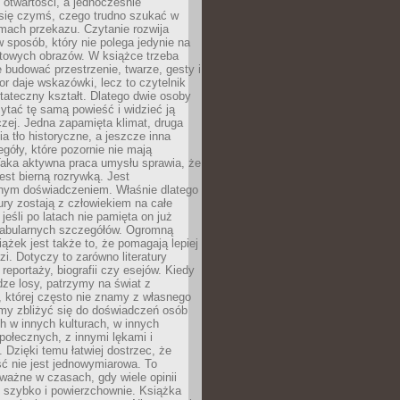
i otwartości, a jednocześnie
się czymś, czego trudno szukać w
mach przekazu. Czytanie rozwija
 sposób, który nie polega jedynie na
otowych obrazów. W książce trzeba
 budować przestrzenie, twarze, gesty i
tor daje wskazówki, lecz to czytelnik
tateczny kształt. Dlatego dwie osoby
tać tę samą powieść i widzieć ją
czej. Jedna zapamięta klimat, druga
cia tło historyczne, a jeszcze inna
góły, które pozornie nie mają
Taka aktywna praca umysłu sprawia, że
jest bierną rozrywką. Jest
nym doświadczeniem. Właśnie dlatego
tury zostają z człowiekiem na całe
jeśli po latach nie pamięta on już
fabularnych szczegółów. Ogromną
iążek jest także to, że pomagają lepiej
zi. Dotyczy to zarówno literatury
i reportaży, biografii czy esejów. Kiedy
ze losy, patrzymy na świat z
 której często nie znamy z własnego
my zbliżyć się do doświadczeń osób
 w innych kulturach, w innych
ołecznych, z innymi lękami i
. Dzięki temu łatwiej dostrzec, że
ć nie jest jednowymiarowa. To
ważne w czasach, gdy wiele opinii
ę szybko i powierzchownie. Książka