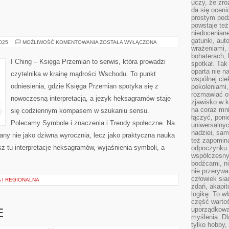
uczy, że zr
da się oceni
prostym podz
powstaje te
niedoceniane
gatunki, aut
YIJING
2025
MOŻLIWOŚĆ KOMENTOWANIA
ZOSTAŁA WYŁĄCZONA
wrażeniami, 
bohaterach, 
I Ching – Księga Przemian to serwis, która prowadzi
spotkał. Tak
oparta nie n
czytelnika w krainę mądrości Wschodu. To punkt
wspólnej ci
odniesienia, gdzie Księga Przemian spotyka się z
pokoleniami
rozmawiać os
nowoczesną interpretacją, a język heksagramów staje
zjawisko w k
na coraz mnie
się codziennym kompasem w szukaniu sensu.
łączyć, pon
Polecamy Symbole i znaczenia i Trendy społeczne. Na
uniwersalnych
nadziei, sam
wany nie jako dziwna wyrocznia, lecz jako praktyczna nauka
też zapomina
sz tu interpretacje heksagramów, wyjaśnienia symboli, a
odpoczynku 
współczesny
bodźcami, n
nie przerywa
człowiek sia
A I REGIONALNA
zdań, akapit
logikę. To w
część warto
uporządkować
E
myślenia. Dl
tylko hobby,