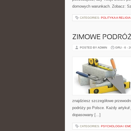
domowych warunkach. Zobacz: Szkla
CATEGORIES:
POLITYKA A RELIGI
ZIMOWE PODRÓŻ
POSTED BY ADMIN
GRU - 6 - 
znajdziesz szczegółowe przewodnik
podróży po Polsce. Każdy artykuł 
dopasowany […]
CATEGORIES:
PSYCHOLOGIA I EM