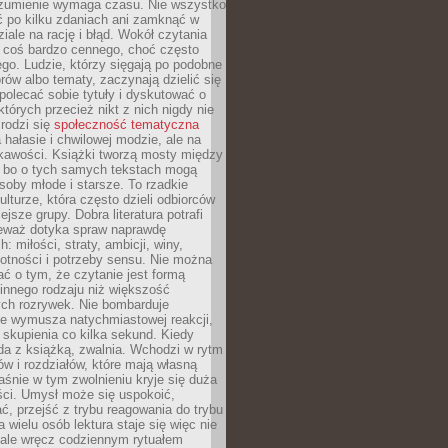
ozumienie wymaga czasu. Nie wszystko
ć po kilku zdaniach ani zamknąć w
iale na rację i błąd. Wokół czytania
ż coś bardzo cennego, choć często
go. Ludzie, którzy sięgają po podobne
orów albo tematy, zaczynają dzielić się
polecać sobie tytuły i dyskutować o
których przecież nikt z nich nigdy nie
 rodzi się
społeczność tematyczna
a hałasie i chwilowej modzie, ale na
ekawości. Książki tworzą mosty między
, bo o tych samych tekstach mogą
oby młode i starsze. To rzadkie
ulturze, która często dzieli odbiorców
jsze grupy. Dobra literatura potrafi
ieważ dotyka spraw naprawdę
: miłości, straty, ambicji, winy,
otności i potrzeby sensu. Nie można
ć o tym, że czytanie jest formą
innego rodzaju niż większość
ch rozrywek. Nie bombarduje
ie wymusza natychmiastowej reakcji,
 skupienia co kilka sekund. Kiedy
da z książką, zwalnia. Wchodzi w rytm
ów i rozdziałów, które mają własną
łaśnie w tym zwolnieniu kryje się duża
ści. Umysł może się uspokoić,
, przejść z trybu reagowania do trybu
a wielu osób lektura staje się więc nie
 ale wręcz codziennym rytuałem