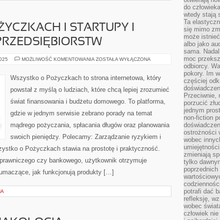
do człowiek
wtedy stają
Ta elastyczn
YCZKACH I STARTUPY I
się mimo zmi
może istnieć
PRZEDSIĘBIORSTW
albo jako aud
sama. Nadal 
moc przeksz
WSZYSTKO
2025
MOŻLIWOŚĆ KOMENTOWANIA
ZOSTAŁA WYŁĄCZONA
O
odbiorcy. Wa
POŻYCZKACH
pokory. Im w
I
Wszystko o Pożyczkach to strona internetowa, który
częściej odk
STARTUPY
I
doświadczeni
powstał z myślą o ludziach, które chcą lepiej zrozumieć
FINANSOWANIE
Przeciwnie,
PRZEDSIĘBIORSTW
świat finansowania i budżetu domowego. To platforma,
porzucić złu
jednym prost
gdzie w jednym serwisie zebrano porady na temat
non-fiction 
mądrego pożyczania, spłacania długów oraz planowania
doświadczeni
ostrożności 
swoich pieniędzy. Polecamy: Zarządzanie ryzykiem i
wobec innych
umiejętności
ystko o Pożyczkach stawia na prostotę i praktyczność.
zmieniają sp
prawniczego czy bankowego, użytkownik otrzymuje
tylko dawnym
poprzednich 
tłumaczące, jak funkcjonują produkty […]
wartościowy
codzienności
potrafi dać 
NA
refleksję, w
wobec świat
człowiek nie