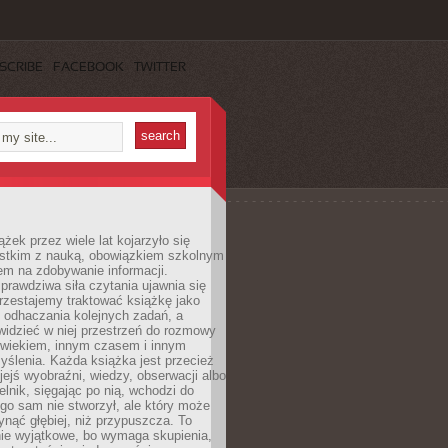
SCRIBE
FACEBOOK
TWITTER
ążek przez wiele lat kojarzyło się
stkim z nauką, obowiązkiem szkolnym
em na zdobywanie informacji.
rawdziwa siła czytania ujawnia się
rzestajemy traktować książkę jako
 odhaczania kolejnych zadań, a
idzieć w niej przestrzeń do rozmowy
owiekiem, innym czasem i innym
ślenia. Każda książka jest przecież
ejś wyobraźni, wiedzy, obserwacji albo
elnik, sięgając po nią, wchodzi do
ego sam nie stworzył, ale który może
ynąć głębiej, niż przypuszcza. To
ie wyjątkowe, bo wymaga skupienia,