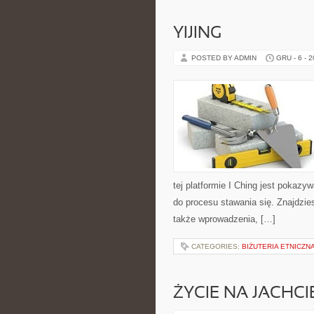
YIJING
POSTED BY ADMIN
GRU - 6 - 
tej platformie I Ching jest pokazy
do procesu stawania się. Znajdzie
także wprowadzenia, […]
CATEGORIES:
BIŻUTERIA ETNICZN
ŻYCIE NA JACHCI