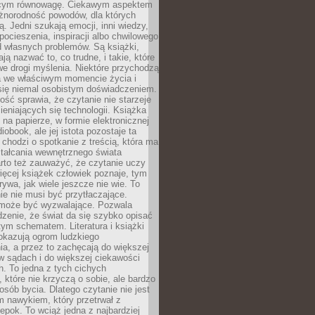
ącym równowagę. Ciekawym aspektem
óżnorodność powodów, dla których
ją. Jedni szukają emocji, inni wiedzy,
 pocieszenia, inspiracji albo chwilowego
d własnych problemów. Są książki,
ją nazwać to, co trudne, i takie, które
we drogi myślenia. Niektóre przychodzą
a we właściwym momencie życia i
 się niemal osobistym doświadczeniem.
ość sprawia, że czytanie nie starzeje
eniających się technologii. Książka
 na papierze, w formie elektronicznej
iobook, ale jej istota pozostaje ta
chodzi o spotkanie z treścią, która ma
tałcania wewnętrznego świata
rto też zauważyć, że czytanie uczy
ięcej książek człowiek poznaje, tym
rywa, jak wiele jeszcze nie wie. To
e nie musi być przytłaczające.
 może być wyzwalające. Pozwala
dzenie, że świat da się szybko opisać
ym schematem. Literatura i książki
pokazują ogrom ludzkiego
a, a przez to zachęcają do większej
w sądach i do większej ciekawości
. To jedna z tych cichych
, które nie krzyczą o sobie, ale bardzo
osób bycia. Dlatego czytanie nie jest
 nawykiem, który przetrwał z
epok. To wciąż jedna z najbardziej