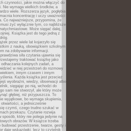
ch czynności, jakie można włączyć do
. Nie wymaga wielkich środków, a
bardzo wiele. Rozszerza język, pogłębia
zmacnia koncentrację i uczy uważności
a. Co najważniejsze, przypomina, że
 musi żyć wyłącznie tym, co najbliższe
j natychmiastowe. Może sięgać dalej,
kojniej. Książka jest do tego jedną z
dróg.
ążek przez wiele lat kojarzyło się
stkim z nauką, obowiązkiem szkolnym
em na zdobywanie informacji.
rawdziwa siła czytania ujawnia się
rzestajemy traktować książkę jako
 odhaczania kolejnych zadań, a
idzieć w niej przestrzeń do rozmowy
owiekiem, innym czasem i innym
ślenia. Każda książka jest przecież
ejś wyobraźni, wiedzy, obserwacji albo
elnik, sięgając po nią, wchodzi do
ego sam nie stworzył, ale który może
ynąć głębiej, niż przypuszcza. To
ie wyjątkowe, bo wymaga skupienia,
i otwartości, a jednocześnie
się czymś, czego trudno szukać w
mach przekazu. Czytanie rozwija
 sposób, który nie polega jedynie na
otowych obrazów. W książce trzeba
 budować przestrzenie, twarze, gesty i
tor daje wskazówki, lecz to czytelnik