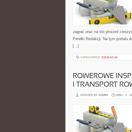
zagrać oraz na sto procent cieszyć
Perełki Redakcji. Na tym portalu d
[…]
CATEGORIES:
EDUKACJA
ROWEROWE INSPI
I TRANSPORT RO
POSTED BY ADMIN
GRU - 2 - 