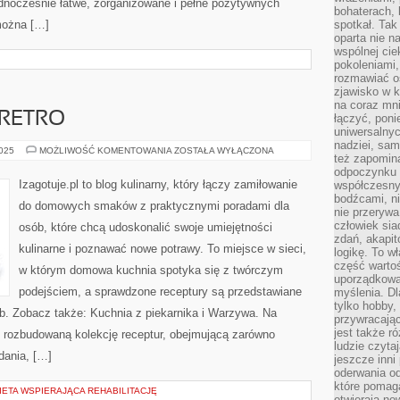
dnocześnie łatwe, zorganizowane i pełne pozytywnych
bohaterach, 
 można […]
spotkał. Tak
oparta nie n
wspólnej ci
pokoleniami
rozmawiać os
zjawisko w k
na coraz mnie
 RETRO
łączyć, pon
uniwersalnych
nadziei, sam
SAŁATKI
2025
MOŻLIWOŚĆ KOMENTOWANIA
ZOSTAŁA WYŁĄCZONA
też zapomina
I
DANIA
odpoczynku 
RETRO
Izagotuje.pl to blog kulinarny, który łączy zamiłowanie
współczesny
bodźcami, n
do domowych smaków z praktycznymi poradami dla
nie przerywa
człowiek sia
osób, które chcą udoskonalić swoje umiejętności
zdań, akapit
kulinarne i poznawać nowe potrawy. To miejsce w sieci,
logikę. To w
część warto
w którym domowa kuchnia spotyka się z twórczym
uporządkować
podejściem, a sprawdzone receptury są przedstawiane
myślenia. Dl
tylko hobby,
b. Zobacz także: Kuchnia z piekarnika i Warzywa. Na
przywracaj
jest także r
e rozbudowaną kolekcję receptur, obejmującą zarówno
ludzie czyta
dania, […]
jeszcze inni
oderwania o
które pomaga
IETA WSPIERAJĄCA REHABILITACJĘ
otwierają no