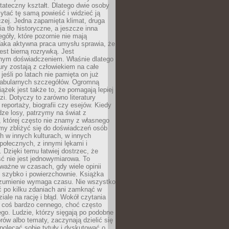
tateczny kształt. Dlatego dwie osoby
tać tę samą powieść i widzieć ją
czej. Jedna zapamięta klimat, druga
cia tło historyczne, a jeszcze inna
góły, które pozornie nie mają
Taka aktywna praca umysłu sprawia, że
jest bierną rozrywką. Jest
nym doświadczeniem. Właśnie dlatego
tury zostają z człowiekiem na całe
jeśli po latach nie pamięta on już
fabularnych szczegółów. Ogromną
iążek jest także to, że pomagają lepiej
zi. Dotyczy to zarówno literatury
i reportaży, biografii czy esejów. Kiedy
ze losy, patrzymy na świat z
 której często nie znamy z własnego
my zbliżyć się do doświadczeń osób
 w innych kulturach, w innych
ołecznych, z innymi lękami i
. Dzięki temu łatwiej dostrzec, że
ć nie jest jednowymiarowa. To
ważne w czasach, gdy wiele opinii
ę szybko i powierzchownie. Książka
ozumienie wymaga czasu. Nie wszystko
ć po kilku zdaniach ani zamknąć w
iale na rację i błąd. Wokół czytania
ż coś bardzo cennego, choć często
go. Ludzie, którzy sięgają po podobne
orów albo tematy, zaczynają dzielić się
polecać sobie tytuły i dyskutować o