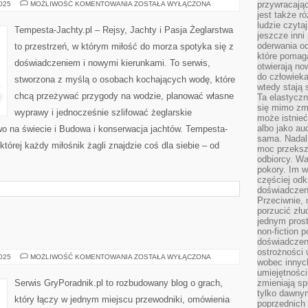
ŻYCIE
przywracaj
2025
MOŻLIWOŚĆ KOMENTOWANIA
ZOSTAŁA WYŁĄCZONA
NA
jest także r
JACHCIE
ludzie czyta
Tempesta-Jachty.pl – Rejsy, Jachty i Pasja Żeglarstwa
jeszcze inni
oderwania o
to przestrzeń, w którym miłość do morza spotyka się z
które pomaga
doświadczeniem i nowymi kierunkami. To serwis,
otwierają no
do człowiek
stworzona z myślą o osobach kochających wodę, które
wtedy stają
chcą przeżywać przygody na wodzie, planować własne
Ta elastyczn
się mimo zmi
wyprawy i jednocześnie szlifować żeglarskie
może istnieć
albo jako aud
o na świecie i Budowa i konserwacja jachtów. Tempesta-
sama. Nadal 
której każdy miłośnik żagli znajdzie coś dla siebie – od
moc przeksz
odbiorcy. Wa
pokory. Im w
częściej odk
doświadczeni
Przeciwnie,
porzucić złu
jednym prost
non-fiction 
doświadczeni
ostrożności 
GRY
2025
MOŻLIWOŚĆ KOMENTOWANIA
ZOSTAŁA WYŁĄCZONA
wobec innych
INDIE
umiejętności
Serwis GryPoradnik.pl to rozbudowany blog o grach,
zmieniają sp
tylko dawnym
który łączy w jednym miejscu przewodniki, omówienia
poprzednich 