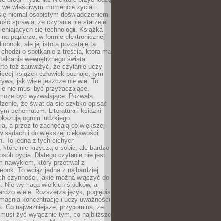
a we właściwym momencie życia i
 się niemal osobistym doświadczeniem.
ość sprawia, że czytanie nie starzeje
eniających się technologii. Książka
 na papierze, w formie elektronicznej
iobook, ale jej istota pozostaje ta
chodzi o spotkanie z treścią, która ma
tałcania wewnętrznego świata
rto też zauważyć, że czytanie uczy
ięcej książek człowiek poznaje, tym
rywa, jak wiele jeszcze nie wie. To
e nie musi być przytłaczające.
 może być wyzwalające. Pozwala
dzenie, że świat da się szybko opisać
ym schematem. Literatura i książki
pokazują ogrom ludzkiego
a, a przez to zachęcają do większej
w sądach i do większej ciekawości
. To jedna z tych cichych
, które nie krzyczą o sobie, ale bardzo
osób bycia. Dlatego czytanie nie jest
 nawykiem, który przetrwał z
epok. To wciąż jedna z najbardziej
ch czynności, jakie można włączyć do
. Nie wymaga wielkich środków, a
bardzo wiele. Rozszerza język, pogłębia
zmacnia koncentrację i uczy uważności
a. Co najważniejsze, przypomina, że
 musi żyć wyłącznie tym, co najbliższe