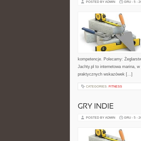
POSTED BY ADMIN
GRU - 5 - 
kompetencje. Polecamy: Żeglarstw
Jachty.pl to internetowa marina, w 
praktycznych wskazówek […]
CATEGORIES:
FITNESS
GRY INDIE
POSTED BY ADMIN
GRU - 5 - 