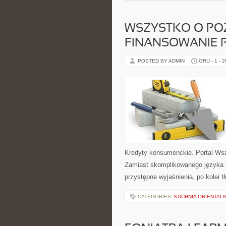
WSZYSTKO O POŻ
FINANSOWANIE 
POSTED BY ADMIN
GRU - 1 - 
Kredyty konsumenckie. Portal Wsz
Zamiast skomplikowanego języka 
przystępne wyjaśnienia, po kolei 
CATEGORIES:
KUCHNIA ORIENTAL