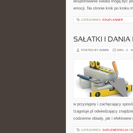
eksplorowanie świata mogą być je
emocji. Na stronie krok po kroku
CATEGORIES:
EDUPLANNER
SAŁATKI I DANIA
POSTED BY ADMIN
GRU - 2 - 
w przystępny i zachęcający sposó
Izagotuje.pl odwiedzający znajdzi
codzienne obiady, jak i efektowne 
CATEGORIES:
SUPLEMENTACJA I D