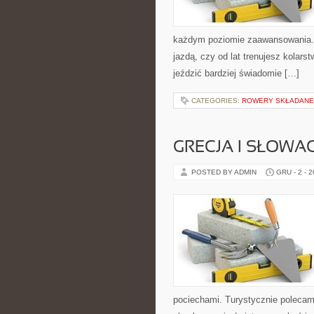
każdym poziomie zaawansowania. 
jazdą, czy od lat trenujesz kolarst
jeździć bardziej świadomie […]
CATEGORIES:
ROWERY SKŁADANE
GRECJA I SŁOWA
POSTED BY ADMIN
GRU - 2 - 
pociechami. Turystycznie polecamy