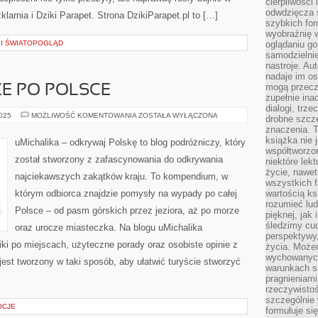
cierpliwości 
odwdzięcza 
rnia i Dziki Parapet. Strona DzikiParapet.pl to […]
szybkich for
wyobraźnię w
A I ŚWIATOPOGLĄD
oglądaniu g
samodzielnie
nastroje. Au
nadaje im os
mogą przeczy
E PO POLSCE
zupełnie ina
dialogi, trze
ZIMOWE
2025
MOŻLIWOŚĆ KOMENTOWANIA
ZOSTAŁA WYŁĄCZONA
drobne szcze
PODRÓŻE
znaczenia. 
PO
POLSCE
książka nie 
uMichalika – odkrywaj Polskę to blog podróżniczy, który
współtworzo
został stworzony z zafascynowania do odkrywania
niektóre lek
życie, nawet 
najciekawszych zakątków kraju. To kompendium, w
wszystkich 
którym odbiorca znajdzie pomysły na wypady po całej
wartością ks
rozumieć lud
Polsce – od pasm górskich przez jeziora, aż po morze
pięknej, jak 
śledzimy cud
oraz urocze miasteczka. Na blogu uMichalika
perspektywy,
i po miejscach, użyteczne porady oraz osobiste opinie z
życia. Może
wychowanych
jest tworzony w taki sposób, aby ułatwić turyście stworzyć
warunkach sp
pragnieniami
rzeczywistoś
szczególnie 
OCJE
formułuje si