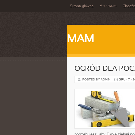
Archiwum
Strona główna
Chodźc
MAM
OGRÓD DLA POC
POSTED BY ADMIN
GRU - 7 - 
potrzebujesz, aby Twoje zieloni po