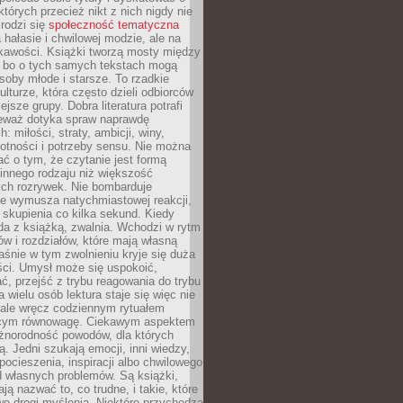
których przecież nikt z nich nigdy nie
 rodzi się
społeczność tematyczna
a hałasie i chwilowej modzie, ale na
ekawości. Książki tworzą mosty między
, bo o tych samych tekstach mogą
oby młode i starsze. To rzadkie
ulturze, która często dzieli odbiorców
jsze grupy. Dobra literatura potrafi
ieważ dotyka spraw naprawdę
: miłości, straty, ambicji, winy,
otności i potrzeby sensu. Nie można
ć o tym, że czytanie jest formą
innego rodzaju niż większość
ch rozrywek. Nie bombarduje
ie wymusza natychmiastowej reakcji,
 skupienia co kilka sekund. Kiedy
da z książką, zwalnia. Wchodzi w rytm
ów i rozdziałów, które mają własną
łaśnie w tym zwolnieniu kryje się duża
ści. Umysł może się uspokoić,
, przejść z trybu reagowania do trybu
a wielu osób lektura staje się więc nie
 ale wręcz codziennym rytuałem
ącym równowagę. Ciekawym aspektem
óżnorodność powodów, dla których
ją. Jedni szukają emocji, inni wiedzy,
 pocieszenia, inspiracji albo chwilowego
d własnych problemów. Są książki,
ją nazwać to, co trudne, i takie, które
we drogi myślenia. Niektóre przychodzą