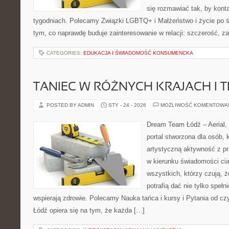
się rozmawiać tak, by konta
tygodniach. Polecamy Związki LGBTQ+ i Małżeństwo i życie po śl
tym, co naprawdę buduje zainteresowanie w relacji: szczerość, za
CATEGORIES:
EDUKACJA I ŚWIADOMOŚĆ KONSUMENCKA
TANIEC W RÓŻNYCH KRAJACH I 
POSTED BY ADMIN
STY - 24 - 2026
MOŻLIWOŚĆ KOMENTOWA
Dream Team Łódź – Aerial, 
portal stworzona dla osób, 
artystyczną aktywność z pra
w kierunku świadomości cia
wszystkich, którzy czują, że
potrafią dać nie tylko spełni
wspierają zdrowie. Polecamy Nauka tańca i kursy i Pytania od c
Łódź opiera się na tym, że każda […]