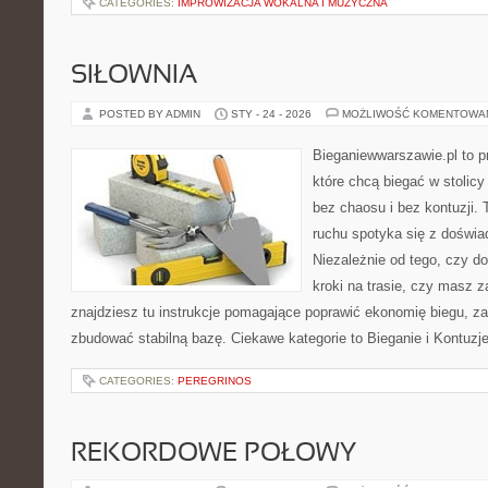
CATEGORIES:
IMPROWIZACJA WOKALNA I MUZYCZNA
SIŁOWNIA
POSTED BY ADMIN
STY - 24 - 2026
MOŻLIWOŚĆ KOMENTOWA
Bieganiewwarszawie.pl to p
które chcą biegać w stolicy
bez chaosu i bez kontuzji. 
ruchu spotyka się z doświ
Niezależnie od tego, czy d
kroki na trasie, czy masz z
znajdziesz tu instrukcje pomagające poprawić ekonomię biegu, z
zbudować stabilną bazę. Ciekawe kategorie to Bieganie i Kontuzje 
CATEGORIES:
PEREGRINOS
REKORDOWE POŁOWY