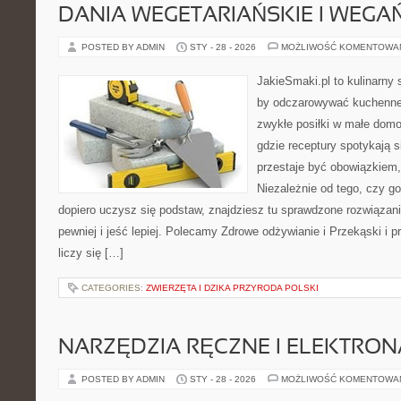
DANIA WEGETARIAŃSKIE I WEGA
POSTED BY ADMIN
STY - 28 - 2026
MOŻLIWOŚĆ KOMENTOWA
JakieSmaki.pl to kulinarny s
by odczarowywać kuchenne
zwykłe posiłki w małe domo
gdzie receptury spotykają s
przestaje być obowiązkiem,
Niezależnie od tego, czy go
dopiero uczysz się podstaw, znajdziesz tu sprawdzone rozwiązan
pewniej i jeść lepiej. Polecamy Zdrowe odżywianie i Przekąski i 
liczy się […]
CATEGORIES:
ZWIERZĘTA I DZIKA PRZYRODA POLSKI
NARZĘDZIA RĘCZNE I ELEKTRO
POSTED BY ADMIN
STY - 28 - 2026
MOŻLIWOŚĆ KOMENTOWA