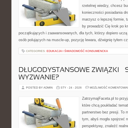
rzetelnej wiedzy, chcesz 
konieczności posiadania dro
marzysz o lepszej formie, ta
by prowadzić Cię krok po k
początkujących i zaawansowanych, dla tych, którzy dopiero uczą 
osób polujących na muscle-up, pozycję lewara, dźwignię tyłem c
CATEGORIES:
EDUKACJA I ŚWIADOMOŚĆ KONSUMENCKA
DŁUGODYSTANSOWE ZWIĄZKI – 
WYZWANIE?
POSTED BY ADMIN
STY - 24 - 2026
MOŻLIWOŚĆ KOMENTOWA
ZatrzymajFaceta.pl to przyj
które chcą poukładać tema
partnerstwo bez presji. To 
tym, abyś mogła spojrzeć n
perspektywy, znaleźć real