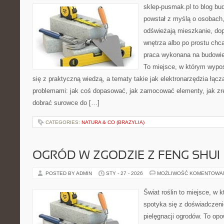
sklep-pusmak.pl to blog bu
powstał z myślą o osobach,
odświeżają mieszkanie, dopi
wnętrza albo po prostu ch
praca wykonana na budowie 
To miejsce, w którym wypo
się z praktyczną wiedzą, a tematy takie jak elektronarzędzia łąc
problemami: jak coś dopasować, jak zamocować elementy, jak zr
dobrać surowce do […]
CATEGORIES:
NATURA & CO (BRAZYLIA)
OGRÓD W ZGODZIE Z FENG SHUI
POSTED BY ADMIN
STY - 27 - 2026
MOŻLIWOŚĆ KOMENTOWA
Świat roślin to miejsce, w k
spotyka się z doświadczeni
pielęgnacji ogrodów. To opo