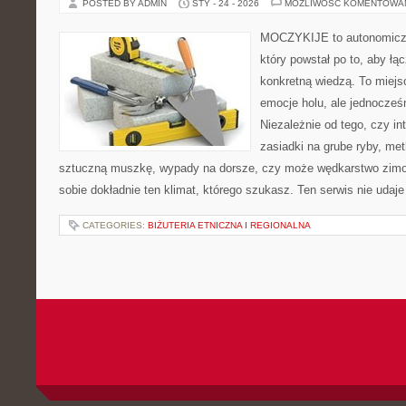
POSTED BY ADMIN
STY - 24 - 2026
MOŻLIWOŚĆ KOMENTOWA
MOCZYKIJE to autonomiczny
który powstał po to, aby ł
konkretną wiedzą. To miejs
emocje holu, ale jednocześ
Niezależnie od tego, czy in
zasiadki na grube ryby, met
sztuczną muszkę, wypady na dorsze, czy może wędkarstwo z
sobie dokładnie ten klimat, którego szukasz. Ten serwis nie udaje
CATEGORIES:
BIŻUTERIA ETNICZNA I REGIONALNA