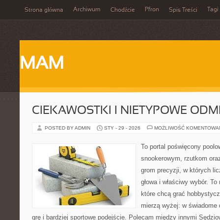
Archiwum
Pfron
Tagi
Strona główna
Chodźcie
Spis Treści
MAM
CIEKAWOSTKI I NIETYPOWE ODM
POSTED BY ADMIN
STY - 29 - 2026
MOŻLIWOŚĆ KOMENTOWA
To portal poświęcony poolo
snookerowym, rzutkom oraz
grom precyzji, w których li
głowa i właściwy wybór. To 
które chcą grać hobbystyczn
mierzą wyżej: w świadome 
grę i bardziej sportowe podejście. Polecam między innymi Sędziow