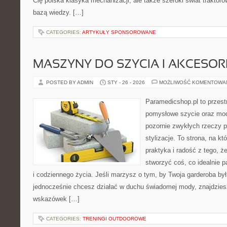
Cię polska klasyka mechanizacji, ale także szeroki świat traktor
bazą wiedzy. […]
CATEGORIES:
ARTYKUŁY SPONSOROWANE
MASZYNY DO SZYCIA I AKCESOR
POSTED BY ADMIN
STY - 26 - 2026
MOŻLIWOŚĆ KOMENTOWA
Paramedicshop.pl to przest
pomysłowe szycie oraz mod
pozornie zwykłych rzeczy 
stylizacje. To strona, na któ
praktyka i radość z tego, 
stworzyć coś, co idealnie p
i codziennego życia. Jeśli marzysz o tym, by Twoja garderoba by
jednocześnie chcesz działać w duchu świadomej mody, znajdziesz
wskazówek […]
CATEGORIES:
TRENINGI OUTDOOROWE