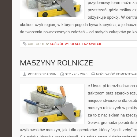
przydomowy teren może zam
przestrzeń, gdzie rośliny cz
odzyskuje spokój. W centrum
okolice, czyli region, w którym pogoda bywa kapryśna, a jednocz
do tworzenia nowoczesnych założeń – od małych zakątków po k
CATEGORIES:
KOŚCIÓŁ W POLSCE I NA ŚWIECIE
MASZYNY ROLNICZE
POSTED BY ADMIN
STY - 26 - 2026
MOŻLIWOŚĆ KOMENTOWA
e-Ursus.pl to rozbudowana 
traktorom oraz szeroko rozu
miejsce stworzone dla osób
maszyn rolniczych w prakt
za to z naciskiem na rzecz
Serwis gromadzi poradniki
użytkowników maszyn, jak i dla operatorów, którzy “zjedli zęby” na