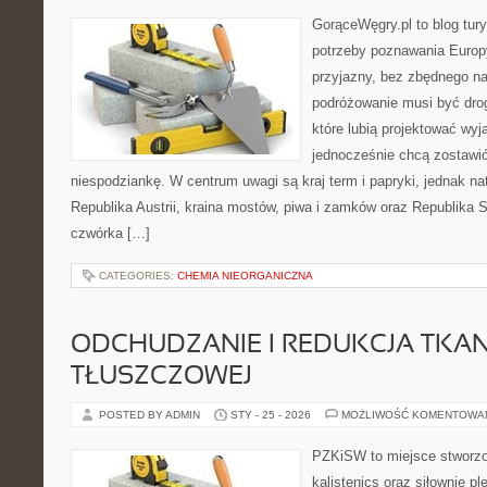
GorąceWęgry.pl to blog tury
potrzeby poznawania Euro
przyjazny, bez zbędnego na
podróżowanie musi być drog
które lubią projektować wyj
jednocześnie chcą zostawić
niespodziankę. W centrum uwagi są kraj term i papryki, jednak natu
Republika Austrii, kraina mostów, piwa i zamków oraz Republika 
czwórka […]
CATEGORIES:
CHEMIA NIEORGANICZNA
ODCHUDZANIE I REDUKCJA TKAN
TŁUSZCZOWEJ
POSTED BY ADMIN
STY - 25 - 2026
MOŻLIWOŚĆ KOMENTOWA
PZKiSW to miejsce stworzo
kalistenics oraz siłownię p