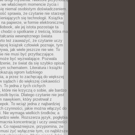
a we właściwym momencie życia i
 się niemal osobistym doświadczeniem.
ość sprawia, że czytanie nie starzeje
eniających się technologii. Książka
 na papierze, w formie elektronicznej
iobook, ale jej istota pozostaje ta
chodzi o spotkanie z treścią, która ma
tałcania wewnętrznego świata
rto też zauważyć, że czytanie uczy
ięcej książek człowiek poznaje, tym
rywa, jak wiele jeszcze nie wie. To
e nie musi być przytłaczające.
 może być wyzwalające. Pozwala
dzenie, że świat da się szybko opisać
ym schematem. Literatura i książki
pokazują ogrom ludzkiego
a, a przez to zachęcają do większej
w sądach i do większej ciekawości
. To jedna z tych cichych
, które nie krzyczą o sobie, ale bardzo
osób bycia. Dlatego czytanie nie jest
 nawykiem, który przetrwał z
epok. To wciąż jedna z najbardziej
ch czynności, jakie można włączyć do
. Nie wymaga wielkich środków, a
bardzo wiele. Rozszerza język, pogłębia
zmacnia koncentrację i uczy uważności
a. Co najważniejsze, przypomina, że
 musi żyć wyłącznie tym, co najbliższe