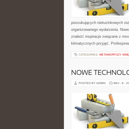
poszukujących nietuzinkowych ro
organizowanego wydarzenia. Nowośc
znaleźć inspiracje związane z mix
klimatycznych przyjęć. Profesjona
CATEGORIES:
METAMORFOZY WNĘ
NOWE TECHNOLO
POSTED BY ADMIN
MAJ - 8 - 2