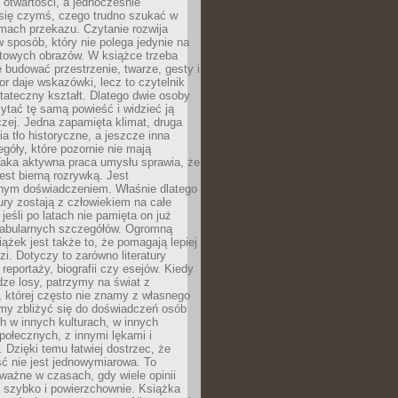
i otwartości, a jednocześnie
się czymś, czego trudno szukać w
mach przekazu. Czytanie rozwija
 sposób, który nie polega jedynie na
otowych obrazów. W książce trzeba
 budować przestrzenie, twarze, gesty i
tor daje wskazówki, lecz to czytelnik
tateczny kształt. Dlatego dwie osoby
tać tę samą powieść i widzieć ją
czej. Jedna zapamięta klimat, druga
cia tło historyczne, a jeszcze inna
góły, które pozornie nie mają
Taka aktywna praca umysłu sprawia, że
jest bierną rozrywką. Jest
nym doświadczeniem. Właśnie dlatego
tury zostają z człowiekiem na całe
jeśli po latach nie pamięta on już
fabularnych szczegółów. Ogromną
iążek jest także to, że pomagają lepiej
zi. Dotyczy to zarówno literatury
i reportaży, biografii czy esejów. Kiedy
ze losy, patrzymy na świat z
 której często nie znamy z własnego
my zbliżyć się do doświadczeń osób
 w innych kulturach, w innych
ołecznych, z innymi lękami i
. Dzięki temu łatwiej dostrzec, że
ć nie jest jednowymiarowa. To
ważne w czasach, gdy wiele opinii
ę szybko i powierzchownie. Książka