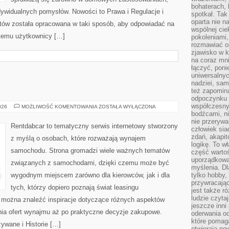
bohaterach, 
indywidualnych pomysłów. Nowości to Prawa i Regulacje i
spotkał. Tak
oparta nie n
tów została opracowana w taki sposób, aby odpowiadać na
wspólnej ci
 temu użytkownicy […]
pokoleniami
rozmawiać os
zjawisko w k
na coraz mnie
łączyć, pon
uniwersalnych
nadziei, sam
E
też zapomina
odpoczynku 
współczesny
TESTY
026
MOŻLIWOŚĆ KOMENTOWANIA
ZOSTAŁA WYŁĄCZONA
I
bodźcami, n
RECENZJE
nie przerywa
Rentdabcar to tematyczny serwis internetowy stworzony
człowiek sia
zdań, akapit
z myślą o osobach, które rozważają wynajem
logikę. To w
samochodu. Strona gromadzi wiele ważnych tematów
część warto
uporządkować
związanych z samochodami, dzięki czemu może być
myślenia. Dl
wygodnym miejscem zarówno dla kierowców, jak i dla
tylko hobby,
przywracaj
tych, którzy dopiero poznają świat leasingu
jest także r
ludzie czyta
 można znaleźć inspiracje dotyczące różnych aspektów
jeszcze inni
nia ofert wynajmu aż po praktyczne decyzje zakupowe.
oderwania o
które pomaga
wane i Historie […]
otwierają no