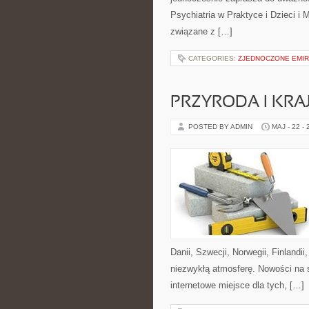
Psychiatria w Praktyce i Dzieci i
związane z […]
CATEGORIES:
ZJEDNOCZONE EMIR
PRZYRODA I KRA
POSTED BY ADMIN
MAJ - 22 -
Danii, Szwecji, Norwegii, Finlandii
niezwykłą atmosferę. Nowości na s
internetowe miejsce dla tych, […]