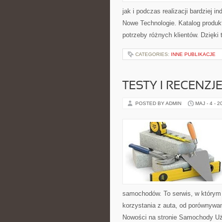
jak i podczas realizacji bardziej 
Nowe Technologie. Katalog produk
potrzeby różnych klientów. Dzięki
CATEGORIES:
INNE PUBLIKACJE
TESTY I RECENZJ
POSTED BY ADMIN
MAJ - 4 - 2
samochodów. To serwis, w którym
korzystania z auta, od porównywa
Nowości na stronie Samochody Uży