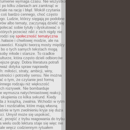
ozumienie wymaga czasu. Nie wszystko
ć po kilku zdaniach ani zamknąć w
iale na rację i błąd. Wokół czytania
ż coś bardzo cennego, choć często
go. Ludzie, którzy sięgają po podobne
orów albo tematy, zaczynają dzielić się
polecać sobie tytuły i dyskutować o
których przecież nikt z nich nigdy nie
 rodzi się
społeczność tematyczna
a hałasie i chwilowej modzie, ale na
ekawości. Książki tworzą mosty między
, bo o tych samych tekstach mogą
oby młode i starsze. To rzadkie
ulturze, która często dzieli odbiorców
jsze grupy. Dobra literatura potrafi
ieważ dotyka spraw naprawdę
: miłości, straty, ambicji, winy,
otności i potrzeby sensu. Nie można
ć o tym, że czytanie jest formą
innego rodzaju niż większość
ch rozrywek. Nie bombarduje
ie wymusza natychmiastowej reakcji,
 skupienia co kilka sekund. Kiedy
da z książką, zwalnia. Wchodzi w rytm
ów i rozdziałów, które mają własną
łaśnie w tym zwolnieniu kryje się duża
ści. Umysł może się uspokoić,
, przejść z trybu reagowania do trybu
a wielu osób lektura staje się więc nie
 ale wręcz codziennym rytuałem