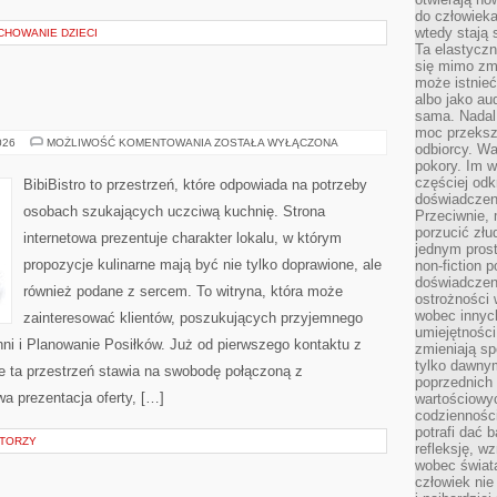
do człowiek
wtedy stają
CHOWANIE DZIECI
Ta elastyczn
się mimo zmi
może istnieć
albo jako aud
sama. Nadal 
moc przeksz
DIY
026
MOŻLIWOŚĆ KOMENTOWANIA
ZOSTAŁA WYŁĄCZONA
odbiorcy. Wa
W
pokory. Im w
KUCHNI
częściej odk
BibiBistro to przestrzeń, które odpowiada na potrzeby
doświadczeni
osobach szukających uczciwą kuchnię. Strona
Przeciwnie,
porzucić złu
internetowa prezentuje charakter lokalu, w którym
jednym prost
propozycje kulinarne mają być nie tylko doprawione, ale
non-fiction 
doświadczeni
również podane z sercem. To witryna, która może
ostrożności 
wobec innych
zainteresować klientów, poszukujących przyjemnego
umiejętności
ni i Planowanie Posiłków. Już od pierwszego kontaktu z
zmieniają sp
tylko dawnym
 ta przestrzeń stawia na swobodę połączoną z
poprzednich 
wa prezentacja oferty, […]
wartościowy
codzienności
potrafi dać 
ATORZY
refleksję, w
wobec świat
człowiek nie