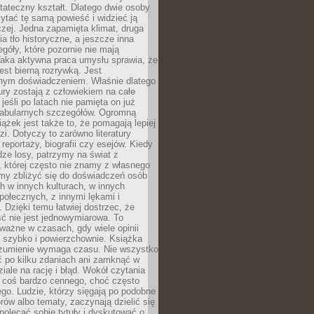
tateczny kształt. Dlatego dwie osoby
tać tę samą powieść i widzieć ją
czej. Jedna zapamięta klimat, druga
cia tło historyczne, a jeszcze inna
góły, które pozornie nie mają
Taka aktywna praca umysłu sprawia, że
jest bierną rozrywką. Jest
nym doświadczeniem. Właśnie dlatego
tury zostają z człowiekiem na całe
jeśli po latach nie pamięta on już
fabularnych szczegółów. Ogromną
iążek jest także to, że pomagają lepiej
zi. Dotyczy to zarówno literatury
i reportaży, biografii czy esejów. Kiedy
ze losy, patrzymy na świat z
 której często nie znamy z własnego
my zbliżyć się do doświadczeń osób
 w innych kulturach, w innych
ołecznych, z innymi lękami i
. Dzięki temu łatwiej dostrzec, że
ć nie jest jednowymiarowa. To
ważne w czasach, gdy wiele opinii
ę szybko i powierzchownie. Książka
ozumienie wymaga czasu. Nie wszystko
ć po kilku zdaniach ani zamknąć w
iale na rację i błąd. Wokół czytania
ż coś bardzo cennego, choć często
go. Ludzie, którzy sięgają po podobne
orów albo tematy, zaczynają dzielić się
polecać sobie tytuły i dyskutować o