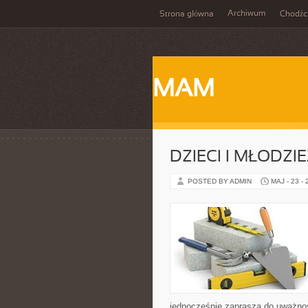
Archiwum
Strona główna
Chodźc
MAM
DZIECI I MŁODZI
POSTED BY ADMIN
MAJ - 23 -
jednocześnie zaprasza do uważnoś