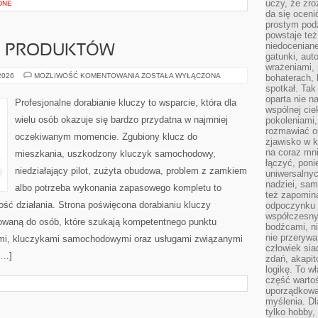
uczy, że zr
DNE
da się oceni
prostym podz
powstaje te
niedoceniane
JE PRODUKTÓW
gatunki, aut
wrażeniami, 
TESTY
 2026
MOŻLIWOŚĆ KOMENTOWANIA
ZOSTAŁA WYŁĄCZONA
bohaterach, 
I
spotkał. Tak
RECENZJE
oparta nie n
PRODUKTÓW
Profesjonalne dorabianie kluczy to wsparcie, która dla
wspólnej ci
wielu osób okazuje się bardzo przydatna w najmniej
pokoleniami
rozmawiać os
oczekiwanym momencie. Zgubiony klucz do
zjawisko w k
na coraz mnie
mieszkania, uszkodzony kluczyk samochodowy,
łączyć, pon
niedziałający pilot, zużyta obudowa, problem z zamkiem
uniwersalnych
nadziei, sam
albo potrzeba wykonania zapasowego kompletu to
też zapomina
ność działania. Strona poświęcona dorabianiu kluczy
odpoczynku 
współczesny
erowaną do osób, które szukają kompetentnego punktu
bodźcami, n
nie przerywa
mi, kluczykami samochodowymi oraz usługami związanymi
człowiek sia
[…]
zdań, akapit
logikę. To w
część warto
uporządkować
myślenia. Dl
tylko hobby,