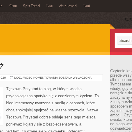
Pfron
Tagi
Tagi
ie
Spis Treści
Wątpliowści
SUB
EŻ
Czytanie ksi
przede wszy
DZIECI
 2026
MOŻLIWOŚĆ KOMENTOWANIA
ZOSTAŁA WYŁĄCZONA
albo sposob
I
Tymczasem p
MŁODZIEŻ
wtedy, gdy p
Tęczowa Przystań to blog, w którym wiedza
narzędzie do
psychologiczna spotyka się z codziennym życiem. To
zaczynamy w
z innym czł
blog internetowy tworzona z myślą o osobach, które
sposobem my
chcą spokojniej spojrzeć na własne przeżycia. Nazwa
zapisem czyj
emocji. Czyt
Tęczowa Przystań dobrze oddaje sens tego miejsca,
świata, któr
na niego wpł
ponieważ kojarzy się z bezpieczeństwem, a
doświadczen
ci nad tym, co dzieje się w człowieku. Polecamy