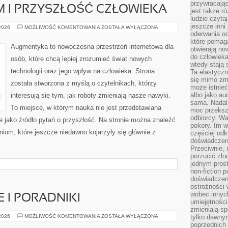
przywracaj
 I PRZYSZŁOŚĆ CZŁOWIEKA
jest także r
ludzie czyta
jeszcze inni
TRANSHUMANIZM
 2026
MOŻLIWOŚĆ KOMENTOWANIA
ZOSTAŁA WYŁĄCZONA
I
oderwania o
PRZYSZŁOŚĆ
które pomaga
CZŁOWIEKA
Augmentyka to nowoczesna przestrzeń internetowa dla
otwierają no
do człowiek
osób, które chcą lepiej zrozumieć świat nowych
wtedy stają
technologii oraz jego wpływ na człowieka. Strona
Ta elastyczn
się mimo zmi
została stworzona z myślą o czytelnikach, którzy
może istnieć
albo jako aud
interesują się tym, jak roboty zmieniają nasze nawyki.
sama. Nadal 
To miejsce, w którym nauka nie jest przedstawiana
moc przeksz
odbiorcy. Wa
le jako źródło pytań o przyszłość. Na stronie można znaleźć
pokory. Im w
iom, które jeszcze niedawno kojarzyły się głównie z
częściej odk
doświadczeni
Przeciwnie,
porzucić złu
jednym prost
non-fiction 
doświadczeni
ostrożności 
wobec innych
 I PORADNIKI
umiejętności
zmieniają sp
ŻYCIE
 2026
MOŻLIWOŚĆ KOMENTOWANIA
ZOSTAŁA WYŁĄCZONA
tylko dawnym
CODZIENNE
poprzednich 
I