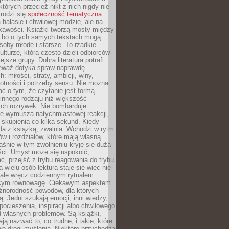
których przecież nikt z nich nigdy nie
 rodzi się
społeczność tematyczna
a hałasie i chwilowej modzie, ale na
ekawości. Książki tworzą mosty między
, bo o tych samych tekstach mogą
oby młode i starsze. To rzadkie
ulturze, która często dzieli odbiorców
jsze grupy. Dobra literatura potrafi
ieważ dotyka spraw naprawdę
: miłości, straty, ambicji, winy,
otności i potrzeby sensu. Nie można
ć o tym, że czytanie jest formą
innego rodzaju niż większość
ch rozrywek. Nie bombarduje
ie wymusza natychmiastowej reakcji,
 skupienia co kilka sekund. Kiedy
da z książką, zwalnia. Wchodzi w rytm
ów i rozdziałów, które mają własną
łaśnie w tym zwolnieniu kryje się duża
ści. Umysł może się uspokoić,
, przejść z trybu reagowania do trybu
a wielu osób lektura staje się więc nie
 ale wręcz codziennym rytuałem
ącym równowagę. Ciekawym aspektem
óżnorodność powodów, dla których
ją. Jedni szukają emocji, inni wiedzy,
 pocieszenia, inspiracji albo chwilowego
d własnych problemów. Są książki,
ją nazwać to, co trudne, i takie, które
we drogi myślenia. Niektóre przychodzą