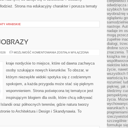
cierpliwości 
odwdzięcza 
 Młodzież. Strona ma edukacyjny charakter i porusza tematy
szybkich for
wyobraźnię w
oglądaniu g
samodzielnie
ATY ARABSKIE
nastroje. Au
nadaje im os
mogą przeczy
zupełnie ina
JOBRAZY
dialogi, trze
drobne szcze
znaczenia. 
PRZYRODA
 2026
MOŻLIWOŚĆ KOMENTOWANIA
ZOSTAŁA WYŁĄCZONA
I
książka nie 
KRAJOBRAZY
współtworzo
kraje nordyckie to miejsce, które od dawna zachwyca
niektóre lek
życie, nawet 
osoby szukające nowych kierunków. To obszar, w
wszystkich 
którym niezwykłe widoki spotyka się z codziennym
wartością ks
rozumieć lud
spokojem, a każda przygoda może stać się pięknym
pięknej, jak 
wspomnieniem. Strona poświęcona tej tematyce jest
śledzimy cud
perspektywy,
inspirującym blogiem dla osób, które chcą odkrywać
życia. Może
wychowanych
, Islandii oraz północnych terenów, gdzie natura tworzy
warunkach sp
tronie to Architektura i Design i Skandynawia. To
pragnieniami
rzeczywistoś
szczególnie 
formułuje si