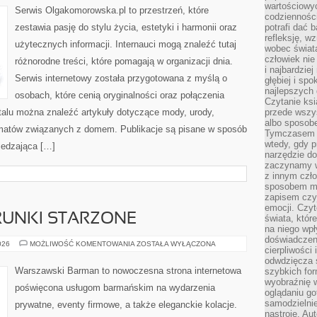
wartościowy
PORADNIKI
Serwis Olgakomorowska.pl to przestrzeń, które
codzienności
zestawia pasję do stylu życia, estetyki i harmonii oraz
potrafi dać 
refleksję, w
użytecznych informacji. Internauci mogą znaleźć tutaj
wobec świat
człowiek nie
różnorodne treści, które pomagają w organizacji dnia.
i najbardzie
Serwis internetowy została przygotowana z myślą o
głębiej i spo
najlepszych 
osobach, które cenią oryginalności oraz połączenia
Czytanie ksi
rtalu można znaleźć artykuły dotyczące mody, urody,
przede wszy
albo sposob
matów związanych z domem. Publikacje są pisane w sposób
Tymczasem p
wtedy, gdy p
iedzająca […]
narzędzie do
zaczynamy w
z innym czł
sposobem my
zapisem czyj
emocji. Czyt
TRUNKI STARZONE
świata, któr
na niego wpł
doświadczen
WHISKY,
026
MOŻLIWOŚĆ KOMENTOWANIA
ZOSTAŁA WYŁĄCZONA
cierpliwości 
RUM
I
odwdzięcza 
TRUNKI
Warszawski Barman to nowoczesna strona internetowa
szybkich for
STARZONE
wyobraźnię w
poświęcona usługom barmańskim na wydarzenia
oglądaniu g
samodzielnie
prywatne, eventy firmowe, a także eleganckie kolacje.
nastroje. Au