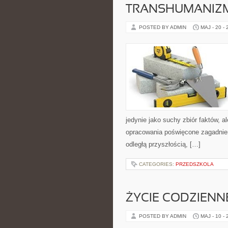
TRANSHUMANIZM
POSTED BY ADMIN
MAJ - 20 -
jedynie jako suchy zbiór faktów, a
opracowania poświęcone zagadnien
odległą przyszłością, […]
CATEGORIES:
PRZEDSZKOLA
ŻYCIE CODZIENNE
POSTED BY ADMIN
MAJ - 10 -