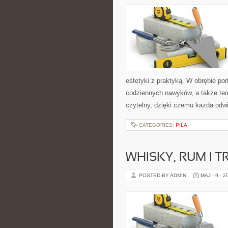
estetyki z praktyką. W obrębie po
codziennych nawyków, a także te
czytelny, dzięki czemu każda odw
CATEGORIES:
PIŁA
WHISKY, RUM I 
POSTED BY ADMIN
MAJ - 9 - 2