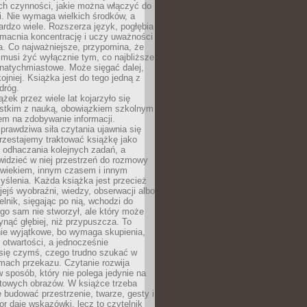
ch czynności, jakie można włączyć do
. Nie wymaga wielkich środków, a
bardzo wiele. Rozszerza język, pogłębia
zmacnia koncentrację i uczy uważności
a. Co najważniejsze, przypomina, że
 musi żyć wyłącznie tym, co najbliższe
j natychmiastowe. Może sięgać dalej,
kojniej. Książka jest do tego jedną z
dróg.
ążek przez wiele lat kojarzyło się
stkim z nauką, obowiązkiem szkolnym
em na zdobywanie informacji.
rawdziwa siła czytania ujawnia się
rzestajemy traktować książkę jako
 odhaczania kolejnych zadań, a
idzieć w niej przestrzeń do rozmowy
owiekiem, innym czasem i innym
ślenia. Każda książka jest przecież
ejś wyobraźni, wiedzy, obserwacji albo
elnik, sięgając po nią, wchodzi do
ego sam nie stworzył, ale który może
ynąć głębiej, niż przypuszcza. To
ie wyjątkowe, bo wymaga skupienia,
i otwartości, a jednocześnie
się czymś, czego trudno szukać w
mach przekazu. Czytanie rozwija
 sposób, który nie polega jedynie na
otowych obrazów. W książce trzeba
 budować przestrzenie, twarze, gesty i
tor daje wskazówki, lecz to czytelnik