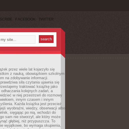
SCRIBE
FACEBOOK
TWITTER
ążek przez wiele lat kojarzyło się
stkim z nauką, obowiązkiem szkolnym
em na zdobywanie informacji.
rawdziwa siła czytania ujawnia się
rzestajemy traktować książkę jako
 odhaczania kolejnych zadań, a
idzieć w niej przestrzeń do rozmowy
owiekiem, innym czasem i innym
ślenia. Każda książka jest przecież
ejś wyobraźni, wiedzy, obserwacji albo
elnik, sięgając po nią, wchodzi do
ego sam nie stworzył, ale który może
ynąć głębiej, niż przypuszcza. To
ie wyjątkowe, bo wymaga skupienia,