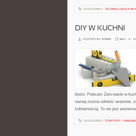
CATEGORIES:
TECHNOLOGIA A WY
DIY W KUCHNI
POSTED BY ADMIN
MAJ - 4 - 2
bistro. Polecam Zero-waste w kuch
nazwą można odnieść wrażenie, że
kulinarnością. To nie jest anonimo
CATEGORIES:
STARTUPY I INNOW