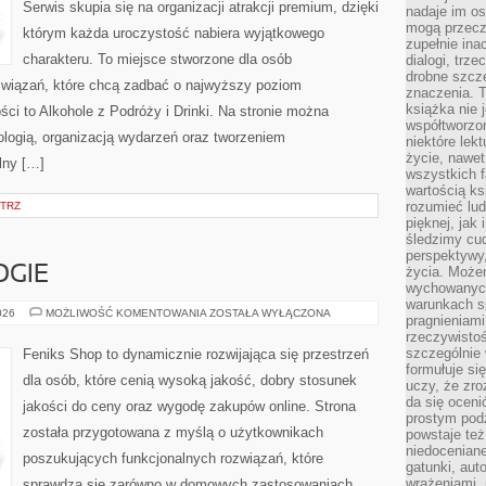
Serwis skupia się na organizacji atrakcji premium, dzięki
nadaje im os
mogą przeczy
którym każda uroczystość nabiera wyjątkowego
zupełnie ina
charakteru. To miejsce stworzone dla osób
dialogi, trze
drobne szcze
związań, które chcą zadbać o najwyższy poziom
znaczenia. 
książka nie 
i to Alkohole z Podróży i Drinki. Na stronie można
współtworzo
ologią, organizacją wydarzeń oraz tworzeniem
niektóre lek
życie, nawet 
lny […]
wszystkich 
wartością ks
rozumieć lud
TRZ
pięknej, jak 
śledzimy cud
perspektywy,
GIE
życia. Może
wychowanych
warunkach sp
NOWE
026
MOŻLIWOŚĆ KOMENTOWANIA
ZOSTAŁA WYŁĄCZONA
pragnieniami
TECHNOLOGIE
rzeczywistoś
szczególnie 
Feniks Shop to dynamicznie rozwijająca się przestrzeń
formułuje si
dla osób, które cenią wysoką jakość, dobry stosunek
uczy, że zr
da się oceni
jakości do ceny oraz wygodę zakupów online. Strona
prostym podz
została przygotowana z myślą o użytkownikach
powstaje te
niedoceniane
poszukujących funkcjonalnych rozwiązań, które
gatunki, aut
wrażeniami, 
sprawdzą się zarówno w domowych zastosowaniach,