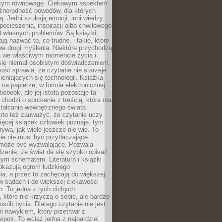
ącym równowagę. Ciekawym aspektem
óżnorodność powodów, dla których
ją. Jedni szukają emocji, inni wiedzy,
 pocieszenia, inspiracji albo chwilowego
d własnych problemów. Są książki,
ją nazwać to, co trudne, i takie, które
we drogi myślenia. Niektóre przychodzą
a we właściwym momencie życia i
 się niemal osobistym doświadczeniem.
ość sprawia, że czytanie nie starzeje
eniających się technologii. Książka
 na papierze, w formie elektronicznej
iobook, ale jej istota pozostaje ta
chodzi o spotkanie z treścią, która ma
tałcania wewnętrznego świata
rto też zauważyć, że czytanie uczy
ięcej książek człowiek poznaje, tym
rywa, jak wiele jeszcze nie wie. To
e nie musi być przytłaczające.
 może być wyzwalające. Pozwala
dzenie, że świat da się szybko opisać
ym schematem. Literatura i książki
pokazują ogrom ludzkiego
a, a przez to zachęcają do większej
w sądach i do większej ciekawości
. To jedna z tych cichych
, które nie krzyczą o sobie, ale bardzo
osób bycia. Dlatego czytanie nie jest
 nawykiem, który przetrwał z
epok. To wciąż jedna z najbardziej