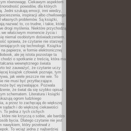
ącym równowagę. Ciekawym aspektem
óżnorodność powodów, dla których
ją. Jedni szukają emocji, inni wiedzy,
 pocieszenia, inspiracji albo chwilowego
d własnych problemów. Są książki,
ją nazwać to, co trudne, i takie, które
we drogi myślenia. Niektóre przychodzą
a we właściwym momencie życia i
 się niemal osobistym doświadczeniem.
ość sprawia, że czytanie nie starzeje
eniających się technologii. Książka
 na papierze, w formie elektronicznej
iobook, ale jej istota pozostaje ta
chodzi o spotkanie z treścią, która ma
tałcania wewnętrznego świata
rto też zauważyć, że czytanie uczy
ięcej książek człowiek poznaje, tym
rywa, jak wiele jeszcze nie wie. To
e nie musi być przytłaczające.
 może być wyzwalające. Pozwala
dzenie, że świat da się szybko opisać
ym schematem. Literatura i książki
pokazują ogrom ludzkiego
a, a przez to zachęcają do większej
w sądach i do większej ciekawości
. To jedna z tych cichych
, które nie krzyczą o sobie, ale bardzo
osób bycia. Dlatego czytanie nie jest
 nawykiem, który przetrwał z
epok. To wciąż jedna z najbardziej