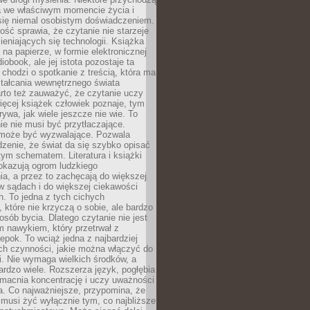
a we właściwym momencie życia i
 się niemal osobistym doświadczeniem.
ość sprawia, że czytanie nie starzeje
eniających się technologii. Książka
 na papierze, w formie elektronicznej
iobook, ale jej istota pozostaje ta
chodzi o spotkanie z treścią, która ma
tałcania wewnętrznego świata
rto też zauważyć, że czytanie uczy
ięcej książek człowiek poznaje, tym
rywa, jak wiele jeszcze nie wie. To
e nie musi być przytłaczające.
 może być wyzwalające. Pozwala
dzenie, że świat da się szybko opisać
ym schematem. Literatura i książki
pokazują ogrom ludzkiego
a, a przez to zachęcają do większej
w sądach i do większej ciekawości
. To jedna z tych cichych
, które nie krzyczą o sobie, ale bardzo
osób bycia. Dlatego czytanie nie jest
 nawykiem, który przetrwał z
epok. To wciąż jedna z najbardziej
ch czynności, jakie można włączyć do
. Nie wymaga wielkich środków, a
bardzo wiele. Rozszerza język, pogłębia
zmacnia koncentrację i uczy uważności
a. Co najważniejsze, przypomina, że
 musi żyć wyłącznie tym, co najbliższe