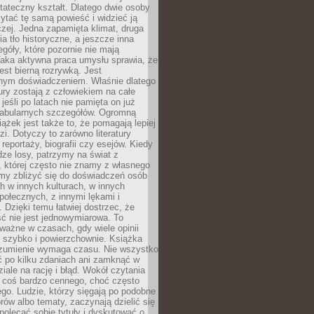
tateczny kształt. Dlatego dwie osoby
tać tę samą powieść i widzieć ją
czej. Jedna zapamięta klimat, druga
cia tło historyczne, a jeszcze inna
góły, które pozornie nie mają
Taka aktywna praca umysłu sprawia, że
jest bierną rozrywką. Jest
nym doświadczeniem. Właśnie dlatego
tury zostają z człowiekiem na całe
jeśli po latach nie pamięta on już
fabularnych szczegółów. Ogromną
iążek jest także to, że pomagają lepiej
zi. Dotyczy to zarówno literatury
i reportaży, biografii czy esejów. Kiedy
ze losy, patrzymy na świat z
 której często nie znamy z własnego
my zbliżyć się do doświadczeń osób
 w innych kulturach, w innych
ołecznych, z innymi lękami i
. Dzięki temu łatwiej dostrzec, że
ć nie jest jednowymiarowa. To
ważne w czasach, gdy wiele opinii
ę szybko i powierzchownie. Książka
ozumienie wymaga czasu. Nie wszystko
ć po kilku zdaniach ani zamknąć w
iale na rację i błąd. Wokół czytania
ż coś bardzo cennego, choć często
go. Ludzie, którzy sięgają po podobne
orów albo tematy, zaczynają dzielić się
polecać sobie tytuły i dyskutować o