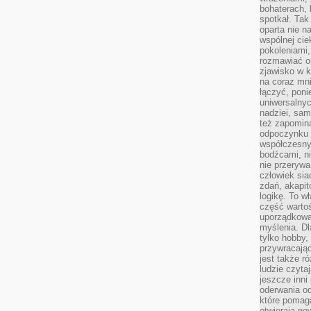
bohaterach, 
spotkał. Tak
oparta nie n
wspólnej ci
pokoleniami
rozmawiać os
zjawisko w k
na coraz mnie
łączyć, pon
uniwersalnych
nadziei, sam
też zapomina
odpoczynku 
współczesny
bodźcami, n
nie przerywa
człowiek sia
zdań, akapit
logikę. To w
część warto
uporządkować
myślenia. Dl
tylko hobby,
przywracaj
jest także r
ludzie czyta
jeszcze inni
oderwania o
które pomaga
otwierają no