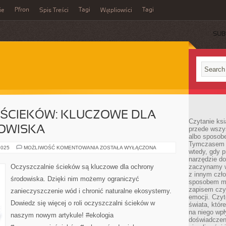
Pfron
Tagi
Tagi
ie
Spis Treści
Wątpliowści
SUB
 ŚCIEKÓW: KLUCZOWE DLA
Czytanie ksi
OWISKA
przede wszy
albo sposob
Tymczasem p
OCZYSZCZALNIE
2025
MOŻLIWOŚĆ KOMENTOWANIA
ZOSTAŁA WYŁĄCZONA
wtedy, gdy p
ŚCIEKÓW:
KLUCZOWE
narzędzie do
DLA
Oczyszczalnie ścieków są kluczowe dla ochrony
zaczynamy w
OCHRONY
z innym czł
ŚRODOWISKA
środowiska. Dzięki nim możemy ograniczyć
sposobem my
zapisem czyj
zanieczyszczenie wód i chronić naturalne ekosystemy.
emocji. Czyt
Dowiedz się więcej o roli oczyszczalni ścieków w
świata, któr
na niego wpł
naszym nowym artykule! #ekologia
doświadczen