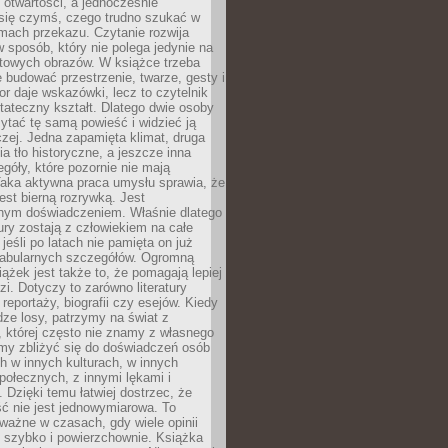
i otwartości, a jednocześnie
się czymś, czego trudno szukać w
mach przekazu. Czytanie rozwija
 sposób, który nie polega jedynie na
otowych obrazów. W książce trzeba
 budować przestrzenie, twarze, gesty i
tor daje wskazówki, lecz to czytelnik
tateczny kształt. Dlatego dwie osoby
tać tę samą powieść i widzieć ją
czej. Jedna zapamięta klimat, druga
cia tło historyczne, a jeszcze inna
góły, które pozornie nie mają
Taka aktywna praca umysłu sprawia, że
jest bierną rozrywką. Jest
nym doświadczeniem. Właśnie dlatego
tury zostają z człowiekiem na całe
jeśli po latach nie pamięta on już
fabularnych szczegółów. Ogromną
iążek jest także to, że pomagają lepiej
zi. Dotyczy to zarówno literatury
i reportaży, biografii czy esejów. Kiedy
ze losy, patrzymy na świat z
 której często nie znamy z własnego
my zbliżyć się do doświadczeń osób
 w innych kulturach, w innych
ołecznych, z innymi lękami i
. Dzięki temu łatwiej dostrzec, że
ć nie jest jednowymiarowa. To
ważne w czasach, gdy wiele opinii
ę szybko i powierzchownie. Książka