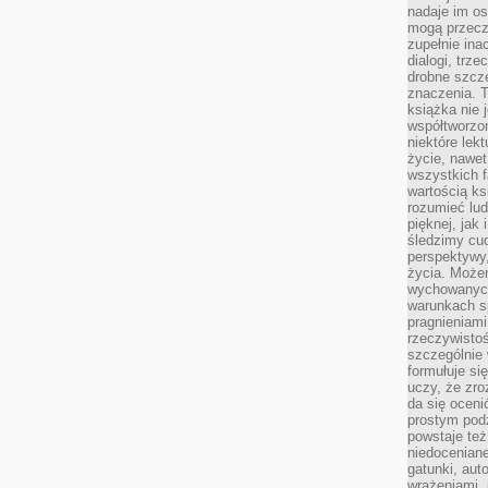
nadaje im os
mogą przeczy
zupełnie ina
dialogi, trze
drobne szcze
znaczenia. 
książka nie 
współtworzo
niektóre lek
życie, nawet 
wszystkich 
wartością ks
rozumieć lud
pięknej, jak 
śledzimy cud
perspektywy,
życia. Może
wychowanych
warunkach sp
pragnieniami
rzeczywistoś
szczególnie 
formułuje si
uczy, że zr
da się oceni
prostym podz
powstaje te
niedoceniane
gatunki, aut
wrażeniami, 