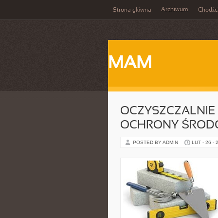
Archiwum
Strona główna
Chodźc
MAM
OCZYSZCZALNIE
OCHRONY ŚROD
POSTED BY ADMIN
LUT - 26 - 