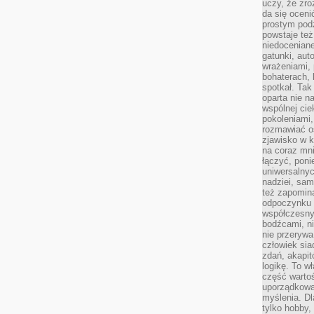
uczy, że zr
da się oceni
prostym podz
powstaje te
niedoceniane
gatunki, aut
wrażeniami, 
bohaterach, 
spotkał. Tak
oparta nie n
wspólnej ci
pokoleniami
rozmawiać os
zjawisko w k
na coraz mnie
łączyć, pon
uniwersalnych
nadziei, sam
też zapomina
odpoczynku 
współczesny
bodźcami, n
nie przerywa
człowiek sia
zdań, akapit
logikę. To w
część warto
uporządkować
myślenia. Dl
tylko hobby,