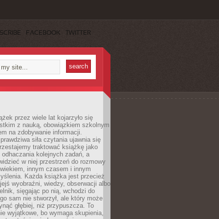
SCRIBE
FACEBOOK
TWITTER
ążek przez wiele lat kojarzyło się
stkim z nauką, obowiązkiem szkolnym
em na zdobywanie informacji.
rawdziwa siła czytania ujawnia się
rzestajemy traktować książkę jako
 odhaczania kolejnych zadań, a
idzieć w niej przestrzeń do rozmowy
owiekiem, innym czasem i innym
ślenia. Każda książka jest przecież
ejś wyobraźni, wiedzy, obserwacji albo
elnik, sięgając po nią, wchodzi do
ego sam nie stworzył, ale który może
ynąć głębiej, niż przypuszcza. To
ie wyjątkowe, bo wymaga skupienia,