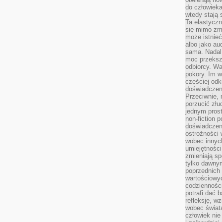
do człowiek
wtedy stają
Ta elastyczn
się mimo zmi
może istnieć
albo jako aud
sama. Nadal 
moc przeksz
odbiorcy. Wa
pokory. Im w
częściej odk
doświadczeni
Przeciwnie,
porzucić złu
jednym prost
non-fiction 
doświadczeni
ostrożności 
wobec innych
umiejętności
zmieniają sp
tylko dawnym
poprzednich 
wartościowy
codzienności
potrafi dać 
refleksję, w
wobec świat
człowiek nie