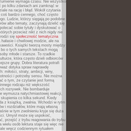
ozumienie wymaga czasu. Nie wszystko
ć po kilku zdaniach ani zamknąć w
iale na rację i błąd. Wokół czytania
ż coś bardzo cennego, choć często
go. Ludzie, którzy sięgają po podobne
orów albo tematy, zaczynają dzielić się
polecać sobie tytuły i dyskutować o
których przecież nikt z nich nigdy nie
 rodzi się
społeczność tematyczna
a hałasie i chwilowej modzie, ale na
ekawości. Książki tworzą mosty między
, bo o tych samych tekstach mogą
oby młode i starsze. To rzadkie
ulturze, która często dzieli odbiorców
jsze grupy. Dobra literatura potrafi
ieważ dotyka spraw naprawdę
: miłości, straty, ambicji, winy,
otności i potrzeby sensu. Nie można
ć o tym, że czytanie jest formą
innego rodzaju niż większość
ch rozrywek. Nie bombarduje
ie wymusza natychmiastowej reakcji,
 skupienia co kilka sekund. Kiedy
da z książką, zwalnia. Wchodzi w rytm
ów i rozdziałów, które mają własną
łaśnie w tym zwolnieniu kryje się duża
ści. Umysł może się uspokoić,
, przejść z trybu reagowania do trybu
a wielu osób lektura staje się więc nie
 ale wręcz codziennym rytuałem