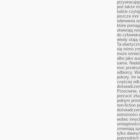
przywracaj
jest także r
ludzie czyta
jeszcze inni
oderwania o
które pomaga
otwierają no
do człowiek
wtedy stają
Ta elastyczn
się mimo zmi
może istnieć
albo jako aud
sama. Nadal 
moc przeksz
odbiorcy. Wa
pokory. Im w
częściej odk
doświadczeni
Przeciwnie,
porzucić złu
jednym prost
non-fiction 
doświadczeni
ostrożności 
wobec innych
umiejętności
zmieniają sp
tylko dawnym
poprzednich 