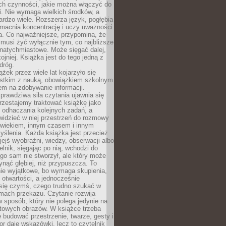
ch czynności, jakie można włączyć do
. Nie wymaga wielkich środków, a
bardzo wiele. Rozszerza język, pogłębia
zmacnia koncentrację i uczy uważności
a. Co najważniejsze, przypomina, że
 musi żyć wyłącznie tym, co najbliższe
j natychmiastowe. Może sięgać dalej,
kojniej. Książka jest do tego jedną z
dróg.
ążek przez wiele lat kojarzyło się
stkim z nauką, obowiązkiem szkolnym
em na zdobywanie informacji.
rawdziwa siła czytania ujawnia się
rzestajemy traktować książkę jako
 odhaczania kolejnych zadań, a
idzieć w niej przestrzeń do rozmowy
owiekiem, innym czasem i innym
ślenia. Każda książka jest przecież
ejś wyobraźni, wiedzy, obserwacji albo
elnik, sięgając po nią, wchodzi do
ego sam nie stworzył, ale który może
ynąć głębiej, niż przypuszcza. To
ie wyjątkowe, bo wymaga skupienia,
i otwartości, a jednocześnie
się czymś, czego trudno szukać w
mach przekazu. Czytanie rozwija
 sposób, który nie polega jedynie na
otowych obrazów. W książce trzeba
 budować przestrzenie, twarze, gesty i
tor daje wskazówki, lecz to czytelnik