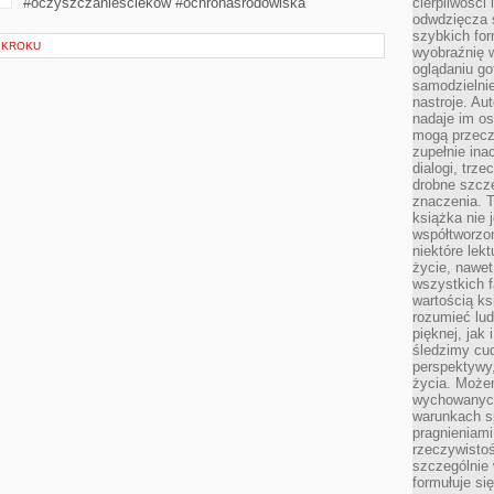
#oczyszczanieścieków #ochronaśrodowiska
cierpliwości 
odwdzięcza 
szybkich for
 KROKU
wyobraźnię w
oglądaniu g
samodzielnie
nastroje. Au
nadaje im os
mogą przeczy
zupełnie ina
dialogi, trze
drobne szcze
znaczenia. 
książka nie 
współtworzo
niektóre lek
życie, nawet 
wszystkich 
wartością ks
rozumieć lud
pięknej, jak 
śledzimy cud
perspektywy,
życia. Może
wychowanych
warunkach sp
pragnieniami
rzeczywistoś
szczególnie 
formułuje si