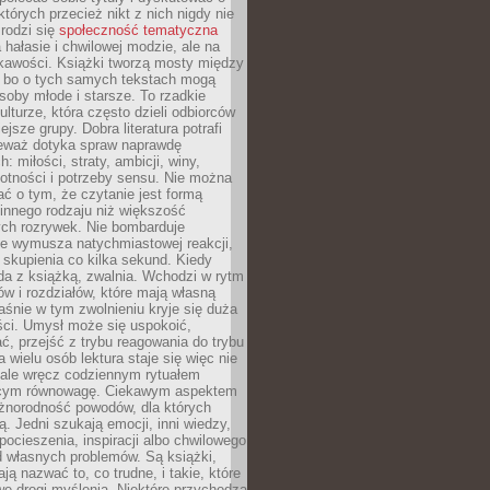
których przecież nikt z nich nigdy nie
 rodzi się
społeczność tematyczna
a hałasie i chwilowej modzie, ale na
ekawości. Książki tworzą mosty między
, bo o tych samych tekstach mogą
oby młode i starsze. To rzadkie
ulturze, która często dzieli odbiorców
jsze grupy. Dobra literatura potrafi
ieważ dotyka spraw naprawdę
: miłości, straty, ambicji, winy,
otności i potrzeby sensu. Nie można
ć o tym, że czytanie jest formą
innego rodzaju niż większość
ch rozrywek. Nie bombarduje
ie wymusza natychmiastowej reakcji,
 skupienia co kilka sekund. Kiedy
da z książką, zwalnia. Wchodzi w rytm
ów i rozdziałów, które mają własną
łaśnie w tym zwolnieniu kryje się duża
ści. Umysł może się uspokoić,
, przejść z trybu reagowania do trybu
a wielu osób lektura staje się więc nie
 ale wręcz codziennym rytuałem
ącym równowagę. Ciekawym aspektem
óżnorodność powodów, dla których
ją. Jedni szukają emocji, inni wiedzy,
 pocieszenia, inspiracji albo chwilowego
d własnych problemów. Są książki,
ją nazwać to, co trudne, i takie, które
we drogi myślenia. Niektóre przychodzą