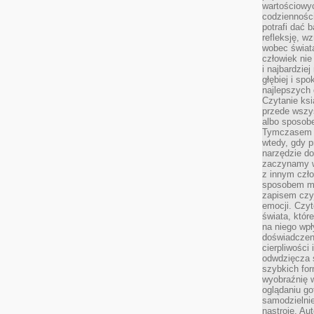
wartościowy
codzienności
potrafi dać 
refleksję, w
wobec świat
człowiek nie
i najbardzie
głębiej i spo
najlepszych 
Czytanie ksi
przede wszy
albo sposob
Tymczasem p
wtedy, gdy p
narzędzie do
zaczynamy w
z innym czł
sposobem my
zapisem czyj
emocji. Czyt
świata, któr
na niego wpł
doświadczen
cierpliwości 
odwdzięcza 
szybkich for
wyobraźnię w
oglądaniu g
samodzielnie
nastroje. Au