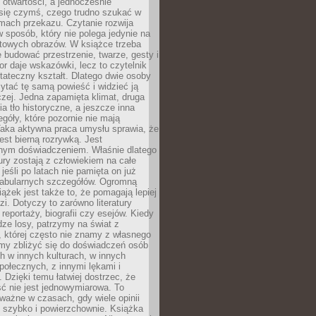
i otwartości, a jednocześnie
się czymś, czego trudno szukać w
mach przekazu. Czytanie rozwija
 sposób, który nie polega jedynie na
otowych obrazów. W książce trzeba
 budować przestrzenie, twarze, gesty i
tor daje wskazówki, lecz to czytelnik
tateczny kształt. Dlatego dwie osoby
tać tę samą powieść i widzieć ją
czej. Jedna zapamięta klimat, druga
cia tło historyczne, a jeszcze inna
góły, które pozornie nie mają
Taka aktywna praca umysłu sprawia, że
jest bierną rozrywką. Jest
nym doświadczeniem. Właśnie dlatego
tury zostają z człowiekiem na całe
jeśli po latach nie pamięta on już
fabularnych szczegółów. Ogromną
iążek jest także to, że pomagają lepiej
zi. Dotyczy to zarówno literatury
i reportaży, biografii czy esejów. Kiedy
ze losy, patrzymy na świat z
 której często nie znamy z własnego
my zbliżyć się do doświadczeń osób
 w innych kulturach, w innych
ołecznych, z innymi lękami i
. Dzięki temu łatwiej dostrzec, że
ć nie jest jednowymiarowa. To
ważne w czasach, gdy wiele opinii
ę szybko i powierzchownie. Książka