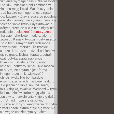
ozumienie wymaga czasu. Nie wszystko
ć po kilku zdaniach ani zamknąć w
iale na rację i błąd. Wokół czytania
ż coś bardzo cennego, choć często
go. Ludzie, którzy sięgają po podobne
orów albo tematy, zaczynają dzielić się
polecać sobie tytuły i dyskutować o
których przecież nikt z nich nigdy nie
 rodzi się
społeczność tematyczna
a hałasie i chwilowej modzie, ale na
ekawości. Książki tworzą mosty między
, bo o tych samych tekstach mogą
oby młode i starsze. To rzadkie
ulturze, która często dzieli odbiorców
jsze grupy. Dobra literatura potrafi
ieważ dotyka spraw naprawdę
: miłości, straty, ambicji, winy,
otności i potrzeby sensu. Nie można
ć o tym, że czytanie jest formą
innego rodzaju niż większość
ch rozrywek. Nie bombarduje
ie wymusza natychmiastowej reakcji,
 skupienia co kilka sekund. Kiedy
da z książką, zwalnia. Wchodzi w rytm
ów i rozdziałów, które mają własną
łaśnie w tym zwolnieniu kryje się duża
ści. Umysł może się uspokoić,
, przejść z trybu reagowania do trybu
a wielu osób lektura staje się więc nie
 ale wręcz codziennym rytuałem