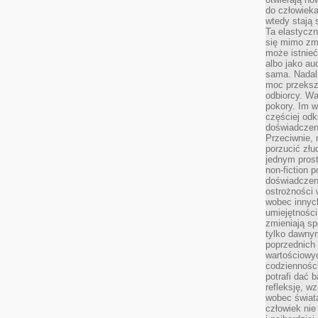
do człowiek
wtedy stają
Ta elastyczn
się mimo zmi
może istnieć
albo jako aud
sama. Nadal 
moc przeksz
odbiorcy. Wa
pokory. Im w
częściej odk
doświadczeni
Przeciwnie,
porzucić złu
jednym prost
non-fiction 
doświadczeni
ostrożności 
wobec innych
umiejętności
zmieniają sp
tylko dawnym
poprzednich 
wartościowy
codzienności
potrafi dać 
refleksję, w
wobec świat
człowiek nie