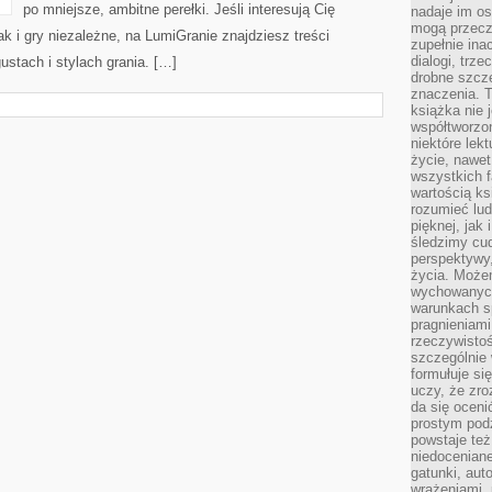
po mniejsze, ambitne perełki. Jeśli interesują Cię
nadaje im os
mogą przeczy
ak i gry niezależne, na LumiGranie znajdziesz treści
zupełnie ina
dialogi, trze
stach i stylach grania. […]
drobne szcze
znaczenia. 
książka nie 
współtworzo
niektóre lek
życie, nawet 
wszystkich 
wartością ks
rozumieć lud
pięknej, jak 
śledzimy cud
perspektywy,
życia. Może
wychowanych
warunkach sp
pragnieniami
rzeczywistoś
szczególnie 
formułuje si
uczy, że zr
da się oceni
prostym podz
powstaje te
niedoceniane
gatunki, aut
wrażeniami, 