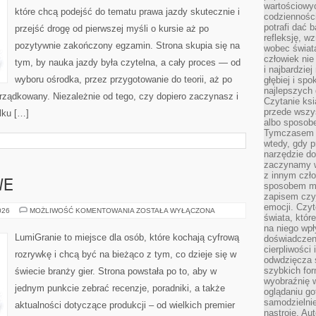
wartościowy
które chcą podejść do tematu prawa jazdy skutecznie i
codzienności
potrafi dać 
przejść drogę od pierwszej myśli o kursie aż po
refleksję, w
pozytywnie zakończony egzamin. Strona skupia się na
wobec świat
człowiek nie
tym, by nauka jazdy była czytelna, a cały proces — od
i najbardzie
wyboru ośrodka, przez przygotowanie do teorii, aż po
głębiej i spo
najlepszych 
rządkowany. Niezależnie od tego, czy dopiero zaczynasz i
Czytanie ksi
przede wszy
lku […]
albo sposob
Tymczasem p
wtedy, gdy p
narzędzie do
zaczynamy w
z innym czł
WE
sposobem my
zapisem czyj
emocji. Czyt
GRY
026
MOŻLIWOŚĆ KOMENTOWANIA
ZOSTAŁA WYŁĄCZONA
świata, któr
PRZYGODOWE
na niego wpł
LumiGranie to miejsce dla osób, które kochają cyfrową
doświadczen
cierpliwości 
rozrywkę i chcą być na bieżąco z tym, co dzieje się w
odwdzięcza 
szybkich for
świecie branży gier. Strona powstała po to, aby w
wyobraźnię w
jednym punkcie zebrać recenzje, poradniki, a także
oglądaniu g
samodzielnie
aktualności dotyczące produkcji – od wielkich premier
nastroje. Au