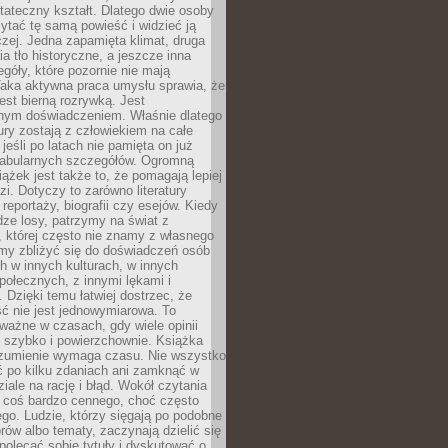
tateczny kształt. Dlatego dwie osoby
tać tę samą powieść i widzieć ją
czej. Jedna zapamięta klimat, druga
cia tło historyczne, a jeszcze inna
góły, które pozornie nie mają
Taka aktywna praca umysłu sprawia, że
jest bierną rozrywką. Jest
nym doświadczeniem. Właśnie dlatego
tury zostają z człowiekiem na całe
jeśli po latach nie pamięta on już
fabularnych szczegółów. Ogromną
iążek jest także to, że pomagają lepiej
zi. Dotyczy to zarówno literatury
i reportaży, biografii czy esejów. Kiedy
ze losy, patrzymy na świat z
 której często nie znamy z własnego
my zbliżyć się do doświadczeń osób
 w innych kulturach, w innych
ołecznych, z innymi lękami i
. Dzięki temu łatwiej dostrzec, że
ć nie jest jednowymiarowa. To
ważne w czasach, gdy wiele opinii
ę szybko i powierzchownie. Książka
ozumienie wymaga czasu. Nie wszystko
ć po kilku zdaniach ani zamknąć w
iale na rację i błąd. Wokół czytania
ż coś bardzo cennego, choć często
go. Ludzie, którzy sięgają po podobne
orów albo tematy, zaczynają dzielić się
polecać sobie tytuły i dyskutować o