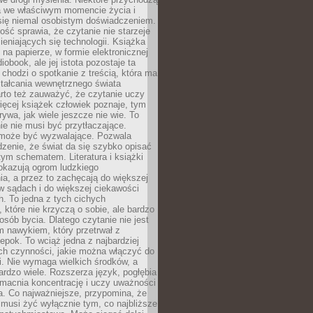
a we właściwym momencie życia i
 się niemal osobistym doświadczeniem.
ość sprawia, że czytanie nie starzeje
eniających się technologii. Książka
 na papierze, w formie elektronicznej
iobook, ale jej istota pozostaje ta
chodzi o spotkanie z treścią, która ma
tałcania wewnętrznego świata
rto też zauważyć, że czytanie uczy
ięcej książek człowiek poznaje, tym
rywa, jak wiele jeszcze nie wie. To
e nie musi być przytłaczające.
 może być wyzwalające. Pozwala
dzenie, że świat da się szybko opisać
ym schematem. Literatura i książki
pokazują ogrom ludzkiego
a, a przez to zachęcają do większej
w sądach i do większej ciekawości
. To jedna z tych cichych
, które nie krzyczą o sobie, ale bardzo
osób bycia. Dlatego czytanie nie jest
 nawykiem, który przetrwał z
epok. To wciąż jedna z najbardziej
ch czynności, jakie można włączyć do
. Nie wymaga wielkich środków, a
bardzo wiele. Rozszerza język, pogłębia
zmacnia koncentrację i uczy uważności
a. Co najważniejsze, przypomina, że
 musi żyć wyłącznie tym, co najbliższe