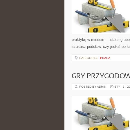
praktykę w mieście — stał się upo
szukasz podstaw, czy jesteś po ki
CATEGORIES:
PRACA
GRY PRZYGODO
POSTED BY ADMIN
STY - 6 - 2