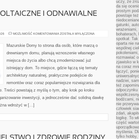
uczy, że zr
da się oceni
prostym podz
OLTAICZNE I ODNAWIALNE
powstaje te
niedoceniane
gatunki, aut
wrażeniami, 
SYSTEMY
bohaterach, 
026
MOŻLIWOŚĆ KOMENTOWANIA
ZOSTAŁA WYŁĄCZONA
FOTOWOLTAICZNE
spotkał. Tak
I
oparta nie n
ODNAWIALNE
Mazurskie Domy to strona dla osób, które marzą o
ŹRÓDŁA
wspólnej ci
ENERGII
pokoleniami
drewnianym domu, planują wznoszenie własnego
rozmawiać os
miejsca do życia albo chcą zmodernizować już
zjawisko w k
na coraz mnie
istniejący dom. To miejsce, gdzie łączą się tematy
łączyć, pon
architektury naturalnej, praktyczne podejście do
uniwersalnych
nadziei, sam
remontów oraz coraz popularniejsze rozwiązania dla
też zapomina
odpoczynku 
. Treści powstają z myślą o tym, aby krok po kroku
współczesny
ganizowanie inwestycji, a jednocześnie dać solidną dawkę
bodźcami, n
nie przerywa
można wdrożyć w […]
człowiek sia
zdań, akapit
logikę. To w
część warto
uporządkować
myślenia. Dl
tylko hobby,
ELSTWO I ZDROWIE RODZINY