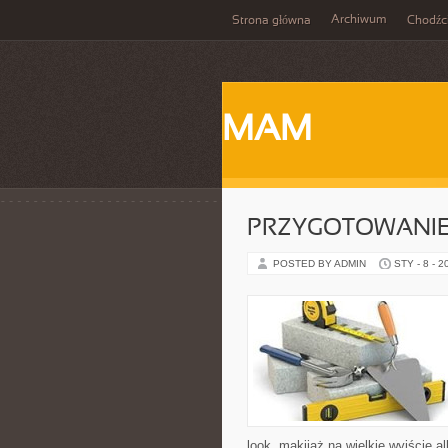
Archiwum
Strona główna
Chodźc
MAM
PRZYGOTOWANIE
POSTED BY ADMIN
STY - 8 - 2
look, makijaż na wielkie wyjście a