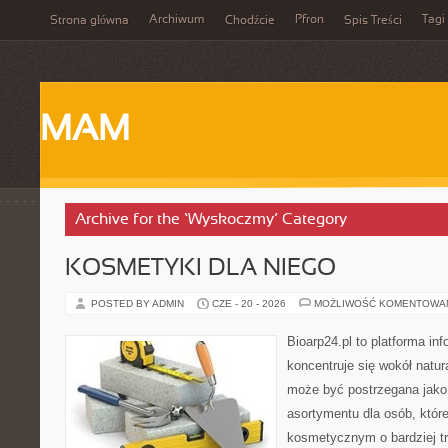
Archiwum
Pfron
Tagi
Strona główna
Chodźcie
Spis Treści
MAM
Archive for the ‘Wyskoczmy’ Category
KOSMETYKI DLA NIEGO
POSTED BY ADMIN
CZE - 20 - 2026
MOŻLIWOŚĆ KOMENTOWA
Bioarp24.pl to platforma in
koncentruje się wokół natura
może być postrzegana jako 
asortymentu dla osób, które
kosmetycznym o bardziej t