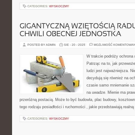
CATEGORIES:
WYSKOCZMY
GIGANTYCZNĄ WZIĘTOŚCIĄ RADU
CHWILI OBECNEJ JEDNOSTKA
POSTED BY ADMIN
SIE - 20 - 2025
MOŻLIWOŚĆ KOMENTOWA
W trakcie podróży ochrona 
Patrząc na to, jak przewoż
ludzi jest najważniejsza. N
decydują się również na o
czasie samo mniemanie szaf
na uwadze. Mienie ma pra
przeróżną postacią. Może to być budowla, plac budowy, kosztown
tego rodzaju posiadłości i ruchomości , jakie przedstawiają realną
CATEGORIES:
WYSKOCZMY