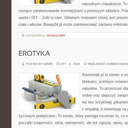
naturalnym charakterze. To 
rosnące zainteresowanie kosmetykami o prostszym składzie. Po
waste i DIY – Zrób to sam. Głównym motywem strony jest prezen
ciała i włosów. Bioarp24.pl może zainteresować zarówno miłośni
CATEGORIES:
WYSKOCZMY
EROTYKA
POSTED BY ADMIN
STY - 3 - 2026
MOŻLIWOŚĆ KOMENTOWAN
Anonserek.pl to serwis o z
bliskości, w którym mówien
naturalne. To przestrzeń dl
siebie oraz ulepszyć związe
też bez krzykliwej „pikanter
z empatią, a stereotypy s
życiowym podejściem. To serwis, który pomaga rozumieć to, co 
początki znajomości, iskrę, namiętność, ale też zgrzyty, spory, sp