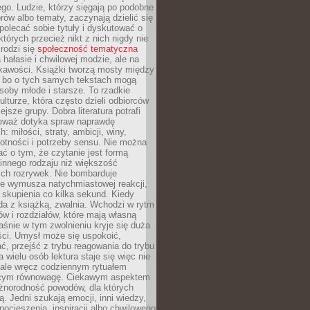
go. Ludzie, którzy sięgają po podobne
orów albo tematy, zaczynają dzielić się
polecać sobie tytuły i dyskutować o
których przecież nikt z nich nigdy nie
 rodzi się
społeczność tematyczna
a hałasie i chwilowej modzie, ale na
ekawości. Książki tworzą mosty między
, bo o tych samych tekstach mogą
oby młode i starsze. To rzadkie
ulturze, która często dzieli odbiorców
jsze grupy. Dobra literatura potrafi
ieważ dotyka spraw naprawdę
: miłości, straty, ambicji, winy,
otności i potrzeby sensu. Nie można
ć o tym, że czytanie jest formą
innego rodzaju niż większość
ch rozrywek. Nie bombarduje
ie wymusza natychmiastowej reakcji,
 skupienia co kilka sekund. Kiedy
da z książką, zwalnia. Wchodzi w rytm
ów i rozdziałów, które mają własną
łaśnie w tym zwolnieniu kryje się duża
ści. Umysł może się uspokoić,
, przejść z trybu reagowania do trybu
a wielu osób lektura staje się więc nie
 ale wręcz codziennym rytuałem
ącym równowagę. Ciekawym aspektem
óżnorodność powodów, dla których
ją. Jedni szukają emocji, inni wiedzy,
 pocieszenia, inspiracji albo chwilowego