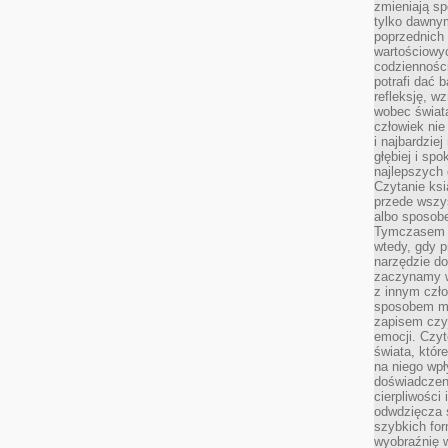
zmieniają sp
tylko dawnym
poprzednich 
wartościowy
codzienności
potrafi dać 
refleksję, w
wobec świat
człowiek nie
i najbardzie
głębiej i spo
najlepszych 
Czytanie ksi
przede wszy
albo sposob
Tymczasem p
wtedy, gdy p
narzędzie do
zaczynamy w
z innym czł
sposobem my
zapisem czyj
emocji. Czyt
świata, któr
na niego wpł
doświadczen
cierpliwości 
odwdzięcza 
szybkich for
wyobraźnię w