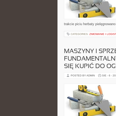
trakcie piciu herbaty pielęgnowan
CATEGORIES:
ZIMOWANIE I LOGI
MASZYNY I SPRZ
FUNDAMENTALNY
SIĘ KUPIĆ DO O
POSTED BY ADMIN
SIE - 6 - 2