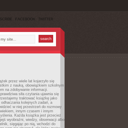
SCRIBE
FACEBOOK
TWITTER
ążek przez wiele lat kojarzyło się
stkim z nauką, obowiązkiem szkolnym
em na zdobywanie informacji.
rawdziwa siła czytania ujawnia się
rzestajemy traktować książkę jako
 odhaczania kolejnych zadań, a
idzieć w niej przestrzeń do rozmowy
owiekiem, innym czasem i innym
ślenia. Każda książka jest przecież
ejś wyobraźni, wiedzy, obserwacji albo
elnik, sięgając po nią, wchodzi do