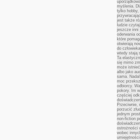
uporządkować
myślenia. Dl
tylko hobby,
przywracaj
jest także r
ludzie czyta
jeszcze inni
oderwania o
które pomaga
otwierają no
do człowiek
wtedy stają
Ta elastyczn
się mimo zmi
może istnieć
albo jako aud
sama. Nadal 
moc przeksz
odbiorcy. Wa
pokory. Im w
częściej odk
doświadczeni
Przeciwnie,
porzucić złu
jednym prost
non-fiction 
doświadczeni
ostrożności 
wobec innych
umiejętności