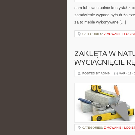
sam lub ewentualnie korzystał z p
zamówienie wypada było dużo czek
za to meble wykonywane […]
CATEGORIES:
ZIMOWANIE I LOGI
ZAKLĘTA W NATU
WYCIĄGNIĘCIE RĘ
POSTED BY ADMIN
MAR - 11 -
CATEGORIES:
ZIMOWANIE I LOGI