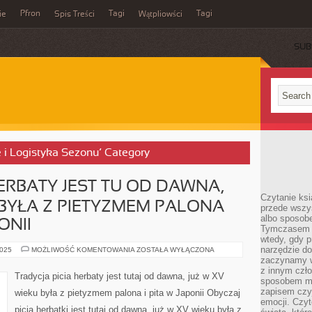
Pfron
Tagi
Tagi
ie
Spis Treści
Wątpliowści
SUB
e i Logistyka Sezonu’ Category
HERBATY JEST TU OD DAWNA,
Czytanie ksi
 BYŁA Z PIETYZMEM PALONA
przede wszy
albo sposob
ONII
Tymczasem p
wtedy, gdy p
narzędzie do
OBYCZAJ
2025
MOŻLIWOŚĆ KOMENTOWANIA
ZOSTAŁA WYŁĄCZONA
PICIA
zaczynamy w
HERBATY
z innym czł
JEST
Tradycja picia herbaty jest tutaj od dawna, już w XV
TU
sposobem my
OD
zapisem czyj
wieku była z pietyzmem palona i pita w Japonii Obyczaj
DAWNA,
emocji. Czyt
JUŻ
picia herbatki jest tutaj od dawna, już w XV wieku była z
W