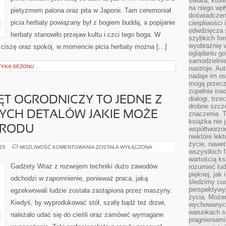
świata, któr
XV
na niego wpł
pietyzmem palona oraz pita w Japonii. Tam ceremoniał
WIEKU
doświadczen
BYŁA
Z
picia herbaty powiązany był z bogiem buddą, a popijanie
cierpliwości 
PIETYZMEM
odwdzięcza 
PALONA
herbaty stanowiło przejaw kultu i czci tego boga. W
szybkich for
ORAZ
PITA
wyobraźnię w
o ciszę oraz spokój, w momencie picia herbaty można […]
W
oglądaniu g
JAPONII
samodzielnie
STYKA SEZONU
nastroje. Au
nadaje im os
mogą przeczy
zupełnie ina
ĘT OGRODNICZY TO JEDNE Z
dialogi, trze
drobne szcze
CH DETALÓW JAKIE MOŻE
znaczenia. 
książka nie 
GRODU
współtworzo
niektóre lek
życie, nawet 
MASZYNY
025
MOŻLIWOŚĆ KOMENTOWANIA
ZOSTAŁA WYŁĄCZONA
wszystkich 
I
SPRZĘT
wartością ks
OGRODNICZY
Gadżety Wraz z rozwojem techniki dużo zawodów
rozumieć lud
TO
pięknej, jak 
JEDNE
odchodzi w zapomnienie, ponieważ praca, jaką
Z
śledzimy cud
FUNDAMENTALNYCH
perspektywy,
egzekwowali ludzie została zastąpiona przez maszyny.
DETALÓW
życia. Może
JAKIE
Kiedyś, by wyprodukować stół, szafę bądź też drzwi,
MOŻE
wychowanych
SIĘ
warunkach sp
KUPIĆ
należało udać się do cieśli oraz zamówić wymagane
DO
pragnieniami
OGRODU