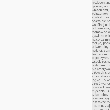
niedoceniane
gatunki, aut
wrażeniami, 
bohaterach, 
spotkał. Tak
oparta nie n
wspólnej ci
pokoleniami
rozmawiać os
zjawisko w k
na coraz mnie
łączyć, pon
uniwersalnych
nadziei, sam
też zapomina
odpoczynku 
współczesny
bodźcami, n
nie przerywa
człowiek sia
zdań, akapit
logikę. To w
część warto
uporządkować
myślenia. Dl
tylko hobby,
przywracaj
jest także r
ludzie czyta
jeszcze inni