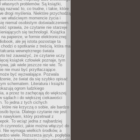
d własnych problemów. Są książki,
ją nazwać to, co trudne, i takie, które
we drogi myślenia. Niektóre przychodzą
a we właściwym momencie życia i
 się niemal osobistym doświadczeniem.
ość sprawia, że czytanie nie starzeje
eniających się technologii. Książka
 na papierze, w formie elektronicznej
iobook, ale jej istota pozostaje ta
chodzi o spotkanie z treścią, która ma
tałcania wewnętrznego świata
rto też zauważyć, że czytanie uczy
ięcej książek człowiek poznaje, tym
rywa, jak wiele jeszcze nie wie. To
e nie musi być przytłaczające.
 może być wyzwalające. Pozwala
dzenie, że świat da się szybko opisać
ym schematem. Literatura i książki
pokazują ogrom ludzkiego
a, a przez to zachęcają do większej
w sądach i do większej ciekawości
. To jedna z tych cichych
, które nie krzyczą o sobie, ale bardzo
osób bycia. Dlatego czytanie nie jest
 nawykiem, który przetrwał z
epok. To wciąż jedna z najbardziej
ch czynności, jakie można włączyć do
. Nie wymaga wielkich środków, a
bardzo wiele. Rozszerza język, pogłębia
zmacnia koncentrację i uczy uważności