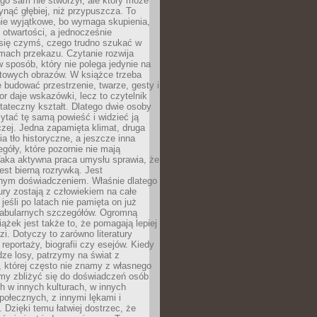
ego sam nie stworzył, ale który może
ynąć głębiej, niż przypuszcza. To
ie wyjątkowe, bo wymaga skupienia,
i otwartości, a jednocześnie
się czymś, czego trudno szukać w
mach przekazu. Czytanie rozwija
 sposób, który nie polega jedynie na
otowych obrazów. W książce trzeba
 budować przestrzenie, twarze, gesty i
tor daje wskazówki, lecz to czytelnik
tateczny kształt. Dlatego dwie osoby
tać tę samą powieść i widzieć ją
czej. Jedna zapamięta klimat, druga
cia tło historyczne, a jeszcze inna
góły, które pozornie nie mają
Taka aktywna praca umysłu sprawia, że
jest bierną rozrywką. Jest
nym doświadczeniem. Właśnie dlatego
tury zostają z człowiekiem na całe
jeśli po latach nie pamięta on już
fabularnych szczegółów. Ogromną
iążek jest także to, że pomagają lepiej
zi. Dotyczy to zarówno literatury
i reportaży, biografii czy esejów. Kiedy
ze losy, patrzymy na świat z
 której często nie znamy z własnego
my zbliżyć się do doświadczeń osób
 w innych kulturach, w innych
ołecznych, z innymi lękami i
. Dzięki temu łatwiej dostrzec, że