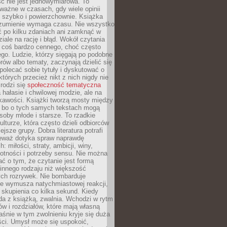
ć nie jest jednowymiarowa. To
ważne w czasach, gdy wiele opinii
ę szybko i powierzchownie. Książka
ozumienie wymaga czasu. Nie wszystko
ć po kilku zdaniach ani zamknąć w
iale na rację i błąd. Wokół czytania
ż coś bardzo cennego, choć często
go. Ludzie, którzy sięgają po podobne
orów albo tematy, zaczynają dzielić się
polecać sobie tytuły i dyskutować o
których przecież nikt z nich nigdy nie
 rodzi się
społeczność tematyczna
a hałasie i chwilowej modzie, ale na
ekawości. Książki tworzą mosty między
, bo o tych samych tekstach mogą
oby młode i starsze. To rzadkie
ulturze, która często dzieli odbiorców
jsze grupy. Dobra literatura potrafi
ieważ dotyka spraw naprawdę
: miłości, straty, ambicji, winy,
otności i potrzeby sensu. Nie można
ć o tym, że czytanie jest formą
innego rodzaju niż większość
ch rozrywek. Nie bombarduje
ie wymusza natychmiastowej reakcji,
 skupienia co kilka sekund. Kiedy
da z książką, zwalnia. Wchodzi w rytm
ów i rozdziałów, które mają własną
łaśnie w tym zwolnieniu kryje się duża
ści. Umysł może się uspokoić,