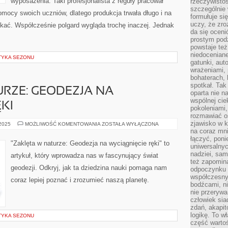
wyposażenia. Taki profesjonalista z reguły pracował
rzeczywistoś
szczególnie 
omocy swoich uczniów, dlatego produkcja trwała długo i na
formułuje si
uczy, że zr
ać. Współcześnie polgard wygląda trochę inaczej. Jednak
da się oceni
prostym podz
powstaje te
niedoceniane
STYKA SEZONU
gatunki, aut
wrażeniami, 
bohaterach, 
spotkał. Tak
RZE: GEODEZJA NA
oparta nie n
wspólnej ci
KI
pokoleniami
rozmawiać os
zjawisko w k
ZAKLĘTA
 2025
MOŻLIWOŚĆ KOMENTOWANIA
ZOSTAŁA WYŁĄCZONA
W
na coraz mnie
NATURZE:
łączyć, pon
GEODEZJA
"Zaklęta w naturze: Geodezja na wyciągnięcie ręki" to
uniwersalnych
NA
WYCIĄGNIĘCIE
nadziei, sam
artykuł, który wprowadza nas w fascynujący świat
RĘKI
też zapomina
geodezji. Odkryj, jak ta dziedzina nauki pomaga nam
odpoczynku 
współczesny
coraz lepiej poznać i zrozumieć naszą planetę.
bodźcami, n
nie przerywa
człowiek sia
zdań, akapit
logikę. To w
STYKA SEZONU
część warto