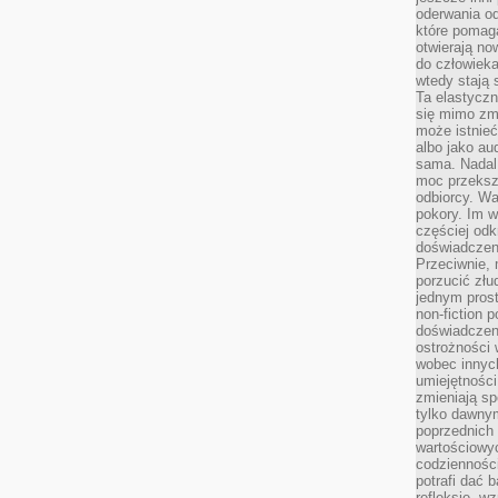
oderwania o
które pomaga
otwierają no
do człowiek
wtedy stają
Ta elastyczn
się mimo zmi
może istnieć
albo jako aud
sama. Nadal 
moc przeksz
odbiorcy. Wa
pokory. Im w
częściej odk
doświadczeni
Przeciwnie,
porzucić złu
jednym prost
non-fiction 
doświadczeni
ostrożności 
wobec innych
umiejętności
zmieniają sp
tylko dawnym
poprzednich 
wartościowy
codzienności
potrafi dać 
refleksję, w