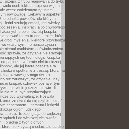
, przejść z trybu reagowania do trybu
a wielu osób lektura staje się więc nie
 ale wręcz codziennym rytuałem
ącym równowagę. Ciekawym aspektem
óżnorodność powodów, dla których
ją. Jedni szukają emocji, inni wiedzy,
 pocieszenia, inspiracji albo chwilowego
d własnych problemów. Są książki,
ją nazwać to, co trudne, i takie, które
we drogi myślenia. Niektóre przychodzą
a we właściwym momencie życia i
 się niemal osobistym doświadczeniem.
ość sprawia, że czytanie nie starzeje
eniających się technologii. Książka
 na papierze, w formie elektronicznej
iobook, ale jej istota pozostaje ta
chodzi o spotkanie z treścią, która ma
tałcania wewnętrznego świata
rto też zauważyć, że czytanie uczy
ięcej książek człowiek poznaje, tym
rywa, jak wiele jeszcze nie wie. To
e nie musi być przytłaczające.
 może być wyzwalające. Pozwala
dzenie, że świat da się szybko opisać
ym schematem. Literatura i książki
pokazują ogrom ludzkiego
a, a przez to zachęcają do większej
w sądach i do większej ciekawości
. To jedna z tych cichych
, które nie krzyczą o sobie, ale bardzo