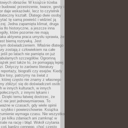
otowych obrazów. W książce trzeba
 budować przestrzenie, twarze, gesty i
tor daje wskazówki, lecz to czytelnik
tateczny kształt. Dlatego dwie osoby
tać tę samą powieść i widzieć ją
czej. Jedna zapamięta klimat, druga
cia tło historyczne, a jeszcze inna
góły, które pozornie nie mają
Taka aktywna praca umysłu sprawia, że
jest bierną rozrywką. Jest
nym doświadczeniem. Właśnie dlatego
tury zostają z człowiekiem na całe
jeśli po latach nie pamięta on już
fabularnych szczegółów. Ogromną
iążek jest także to, że pomagają lepiej
zi. Dotyczy to zarówno literatury
i reportaży, biografii czy esejów. Kiedy
ze losy, patrzymy na świat z
 której często nie znamy z własnego
my zbliżyć się do doświadczeń osób
 w innych kulturach, w innych
ołecznych, z innymi lękami i
. Dzięki temu łatwiej dostrzec, że
ć nie jest jednowymiarowa. To
ważne w czasach, gdy wiele opinii
ę szybko i powierzchownie. Książka
ozumienie wymaga czasu. Nie wszystko
ć po kilku zdaniach ani zamknąć w
iale na rację i błąd. Wokół czytania
ż coś bardzo cennego, choć często