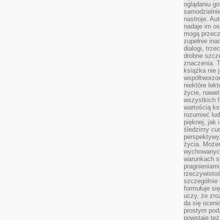
oglądaniu g
samodzielnie
nastroje. Au
nadaje im os
mogą przeczy
zupełnie ina
dialogi, trze
drobne szcze
znaczenia. 
książka nie 
współtworzo
niektóre lek
życie, nawet 
wszystkich 
wartością ks
rozumieć lud
pięknej, jak 
śledzimy cud
perspektywy,
życia. Może
wychowanych
warunkach sp
pragnieniami
rzeczywistoś
szczególnie 
formułuje si
uczy, że zr
da się oceni
prostym podz
powstaje te