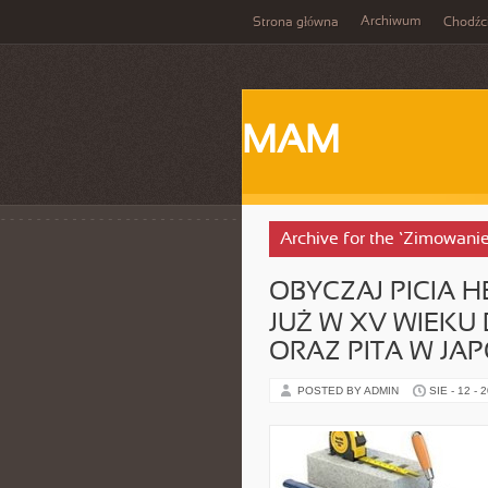
Archiwum
Strona główna
Chodźc
MAM
Archive for the ‘Zimowani
OBYCZAJ PICIA 
JUŻ W XV WIEKU
ORAZ PITA W JAP
POSTED BY ADMIN
SIE - 12 - 