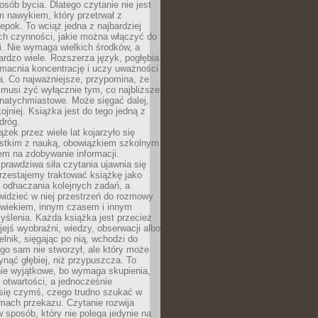
osób bycia. Dlatego czytanie nie jest
 nawykiem, który przetrwał z
epok. To wciąż jedna z najbardziej
ch czynności, jakie można włączyć do
. Nie wymaga wielkich środków, a
bardzo wiele. Rozszerza język, pogłębia
zmacnia koncentrację i uczy uważności
a. Co najważniejsze, przypomina, że
 musi żyć wyłącznie tym, co najbliższe
j natychmiastowe. Może sięgać dalej,
kojniej. Książka jest do tego jedną z
dróg.
ążek przez wiele lat kojarzyło się
stkim z nauką, obowiązkiem szkolnym
em na zdobywanie informacji.
rawdziwa siła czytania ujawnia się
rzestajemy traktować książkę jako
 odhaczania kolejnych zadań, a
idzieć w niej przestrzeń do rozmowy
owiekiem, innym czasem i innym
ślenia. Każda książka jest przecież
ejś wyobraźni, wiedzy, obserwacji albo
elnik, sięgając po nią, wchodzi do
ego sam nie stworzył, ale który może
ynąć głębiej, niż przypuszcza. To
ie wyjątkowe, bo wymaga skupienia,
i otwartości, a jednocześnie
się czymś, czego trudno szukać w
mach przekazu. Czytanie rozwija
 sposób, który nie polega jedynie na