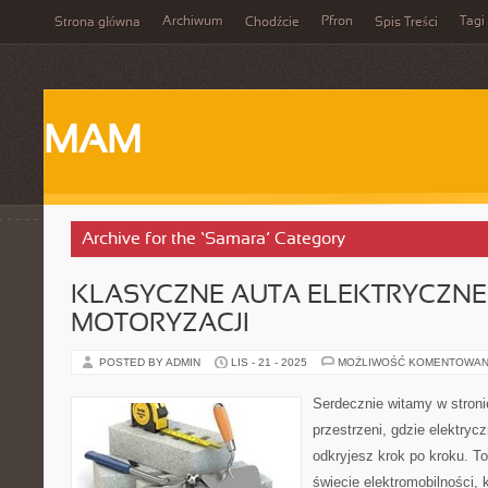
Archiwum
Pfron
Tagi
Strona główna
Chodźcie
Spis Treści
MAM
Archive for the ‘Samara’ Category
KLASYCZNE AUTA ELEKTRYCZNE
MOTORYZACJI
POSTED BY ADMIN
LIS - 21 - 2025
MOŻLIWOŚĆ KOMENTOWAN
Serdecznie witamy w stroni
przestrzeni, gdzie elektry
odkryjesz krok po kroku. T
świecie elektromobilności, 