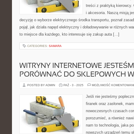
treści z praktyką kierowcy.
i akcesoria. Naszą misją je
decyzję o wyborze elektrycznego środka transportu, poznał zasady
pojął, jak działa napęd elektryczny i doładowywanie w różnych wa
to miejsce dla każdego, kto interesuje się zakup auta […]
CATEGORIES:
SAMARA
WITRYNY INTERNETOWE JESTEŚM
PORÓWNAĆ DO SKLEPOWYCH 
POSTED BY ADMIN
PAŹ - 3 - 2025
MOŻLIWOŚĆ KOMENTOWAN
Jeśli nie jesteśmy poplecz
firanek oraz zasłonek, ma
nowoczesnych czasach coraz
porozumieć, a również nawi
nam to technologia, jaka po
nowszych urządzeń temu sł