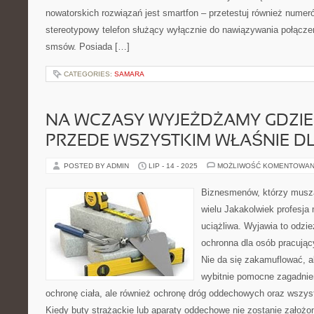
nowatorskich rozwiązań jest smartfon – przetestuj również numeró
stereotypowy telefon służący wyłącznie do nawiązywania połącze
smsów. Posiada […]
CATEGORIES:
SAMARA
NA WCZASY WYJEŻDŻAMY GDZI
PRZEDE WSZYSTKIM WŁAŚNIE D
POSTED BY ADMIN
LIP - 14 - 2025
MOŻLIWOŚĆ KOMENTOWAN
Biznesmenów, którzy muszą
wielu Jakakolwiek profesja 
uciążliwa. Wyjawia to odzie
ochronna dla osób pracując
Nie da się zakamuflować, a
wybitnie pomocne zagadnieni
ochronę ciała, ale również ochronę dróg oddechowych oraz wszys
Kiedy buty strażackie lub aparaty oddechowe nie zostanie założo