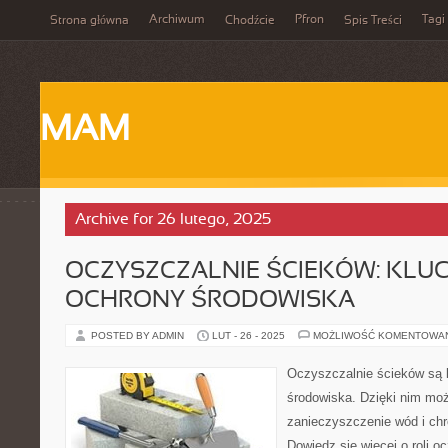
Archiwum
Pfron
Tagi
Strona główna
Chodźcie
Spis Treści
MAM
Archive for 26 lutego, 2025
OCZYSZCZALNIE ŚCIEKÓW: KLU
OCHRONY ŚRODOWISKA
POSTED BY ADMIN
LUT - 26 - 2025
MOŻLIWOŚĆ KOMENTOWA
Oczyszczalnie ścieków są 
środowiska. Dzięki nim mo
zanieczyszczenie wód i chr
Dowiedz się więcej o roli o